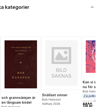
ka kategorier
Kan vi inte va
nu för sen dör
faktiskt
Bob Hansson
Snällast vinner
Ljudbok
2023
och grannsämjan är
Bob Hansson
(
4
)
en långsam bödel
4,0
utav 5 stjärnor
Häftad
, 2026
119 kr
Bob Hansson