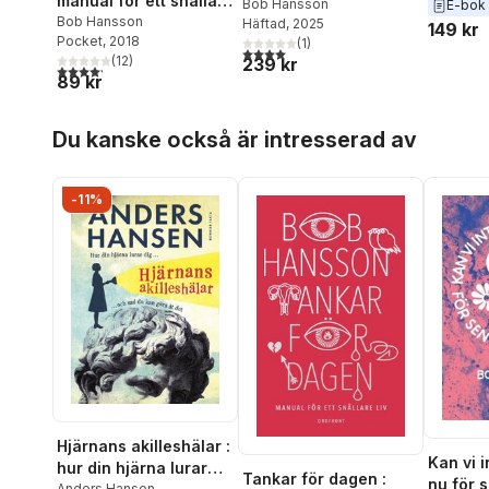
manual för ett snällare
faktiskt
Bob Hansson
E-bok
liv
Bob Hansson
Häftad
, 2025
149 kr
Pocket
, 2018
(
1
)
4,0
utav 5 stjärnor. Totalt antal röster:
(
12
)
239 kr
4,2
utav 5 stjärnor. Totalt antal röster:
89 kr
Hoppa över listan
Du kanske också är intresserad av
-11%
Hjärnans akilleshälar :
Kan vi i
hur din hjärna lurar
Tankar för dagen :
nu för s
Anders Hansen