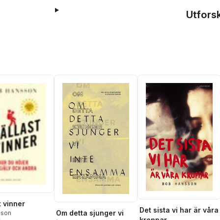
Utfors
t vinner
Det sista vi har är våra
Om detta sjunger vi
sson
kroppar