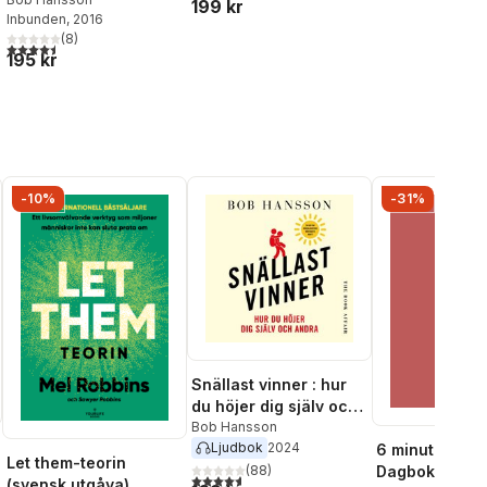
199 kr
Inbunden
, 2016
(
8
)
4,5
utav 5 stjärnor. Totalt antal röster:
195 kr
al röster:
-10%
-31%
Snällast vinner : hur
du höjer dig själv och
andra
Bob Hansson
Ljudbok
2024
6 minuter om 
Let them-teorin
Dagbok för
(
88
)
4,6
utav 5 stjärnor. Totalt antal röster:
(svensk utgåva)