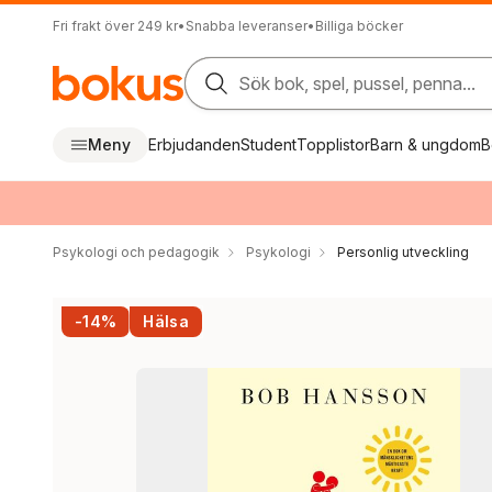
Fri frakt över 249 kr
•
Snabba leveranser
•
Billiga böcker
Sök bok, spel, pussel, penna...
Meny
Erbjudanden
Student
Topplistor
Barn & ungdom
B
Psykologi och pedagogik
Psykologi
Personlig utveckling
-14%
Hälsa