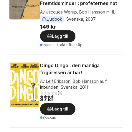
Fremtidsminder : profeternes nat
Av
Jacques Werup
,
Bob Hansson
m. fl.
Ljudbok
Svenska
, 
2007
149 kr
Lägg till
Lyssna direkt efter köp
Dingo Dingo : den manliga
frigörelsen är här!
Av
Leif Eriksson
,
Bob Hansson
m. fl.
Inbunden, Svenska, 2011
(
3
)
3,7
utav 5 stjärnor. Totalt antal röster:
87 kr
Lägg till
Skickas