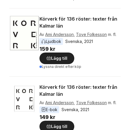
Körverk för 136 röster: texter från
Kalmar län
Av
Ami Andersson
,
Tove Folkesson
m. fl.
Ljudbok
Svenska
, 
2021
159 kr
Lägg till
Lyssna direkt efter köp
Körverk för 136 röster: texter från
Kalmar län
Av
Ami Andersson
,
Tove Folkesson
m. fl.
E-bok
Svenska
, 
2021
149 kr
Lägg till