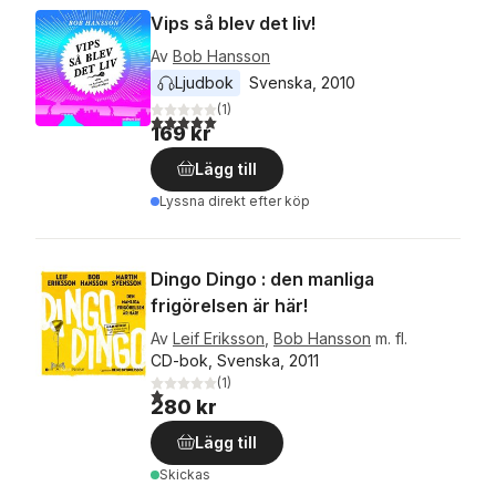
Vips så blev det liv!
Av
Bob Hansson
Ljudbok
Svenska
, 
2010
(
1
)
5,0
utav 5 stjärnor. Totalt antal röster:
169 kr
Lägg till
Lyssna direkt efter köp
Dingo Dingo : den manliga
frigörelsen är här!
Av
Leif Eriksson
,
Bob Hansson
m. fl.
CD-bok, Svenska, 2011
(
1
)
1,0
utav 5 stjärnor. Totalt antal röster:
280 kr
Lägg till
Skickas