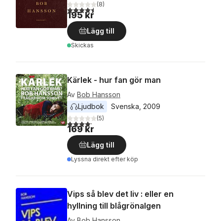
(
8
)
4,5
utav 5 stjärnor. Totalt antal röster:
195 kr
Lägg till
Skickas
Kärlek - hur fan gör man
Av
Bob Hansson
Ljudbok
Svenska
, 
2009
(
5
)
4,2
utav 5 stjärnor. Totalt antal röster:
169 kr
Lägg till
Lyssna direkt efter köp
Vips så blev det liv : eller en
hyllning till blågrönalgen
Av
Bob Hansson