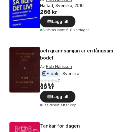
Häftad, Svenska, 2010
266 kr
Lägg till
Skickas
inom 5-8 vardagar
och grannsämjan är en långsam
bödel
Av
Bob Hansson
E-bok
Svenska
(
1
)
4,0
utav 5 stjärnor. Totalt antal röster:
99 kr
Lägg till
Läs direkt efter köp
Tankar för dagen