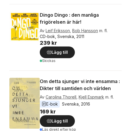
Dingo Dingo : den manliga
frigörelsen är här!
Av
Leif Eriksson
,
Bob Hansson
m. fl.
CD-bok, Svenska, 2011
239 kr
Lägg till
Skickas
Om detta sjunger vi inte ensamma :
Dikter till samtiden och världen
Av
Carolina Thorell
,
Kjell Espmark
m. fl.
E-bok
Svenska
, 
2016
169 kr
Lägg till
Läs direkt efter köp