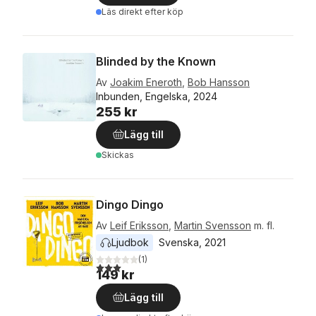
Läs direkt efter köp
Blinded by the Known
Av
Joakim Eneroth
,
Bob Hansson
Inbunden, Engelska, 2024
255 kr
Lägg till
Skickas
Dingo Dingo
Av
Leif Eriksson
,
Martin Svensson
m. fl.
Ljudbok
Svenska
, 
2021
(
1
)
3,0
utav 5 stjärnor. Totalt antal röster:
149 kr
Lägg till