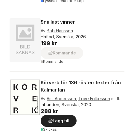
Lyssna direkt efter köp
Snällast vinner
Av
Bob Hansson
Häftad, Svenska, 2026
199 kr
Kommande
Kommande
Körverk för 136 röster: texter från
Kalmar län
Av
Ami Andersson
,
Tove Folkesson
m. fl.
Inbunden, Svenska, 2020
288 kr
Lägg till
Skickas