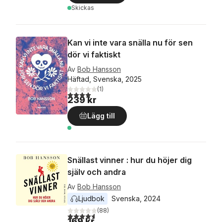
Skickas
Kan vi inte vara snälla nu för sen
dör vi faktiskt
Av
Bob Hansson
Häftad, Svenska, 2025
(
1
)
4,0
utav 5 stjärnor. Totalt antal röster:
239 kr
Lägg till
Snällast vinner : hur du höjer dig
själv och andra
Av
Bob Hansson
Ljudbok
Svenska
, 
2024
(
88
)
4,6
utav 5 stjärnor. Totalt antal röster:
169 kr