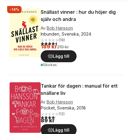
-14%
Snällast vinner : hur du höjer dig
själv och andra
Av
Bob Hansson
Inbunden, Svenska, 2024
(
19
)
4,5
utav 5 stjärnor. Totalt antal röster:
189 kr
219 kr
Lägg till
Skickas
Tankar för dagen : manual för ett
snällare liv
Av
Bob Hansson
Pocket, Svenska, 2018
(
12
)
4,2
utav 5 stjärnor. Totalt antal röster:
89 kr
Lägg till