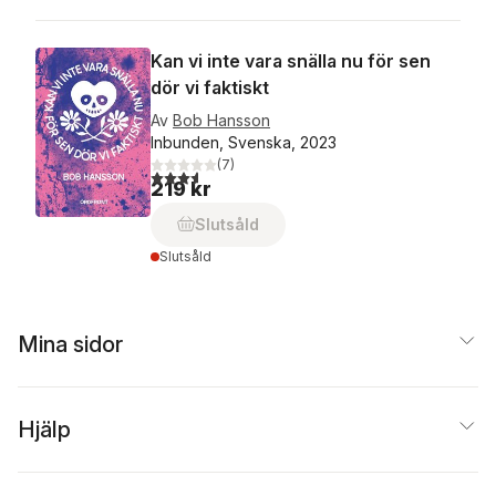
Kan vi inte vara snälla nu för sen
dör vi faktiskt
Av
Bob Hansson
Inbunden, Svenska, 2023
(
7
)
3,6
utav 5 stjärnor. Totalt antal röster:
219 kr
Slutsåld
Slutsåld
Mina sidor
Hjälp