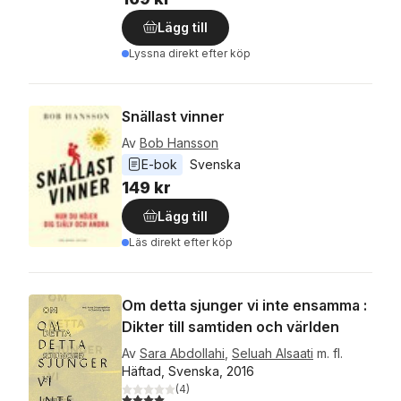
Lägg till
Lyssna direkt efter köp
Snällast vinner
Av
Bob Hansson
E-bok
Svenska
149 kr
Lägg till
Läs direkt efter köp
Om detta sjunger vi inte ensamma :
Dikter till samtiden och världen
Av
Sara Abdollahi
,
Seluah Alsaati
m. fl.
Häftad, Svenska, 2016
(
4
)
4,0
utav 5 stjärnor. Totalt antal röster: