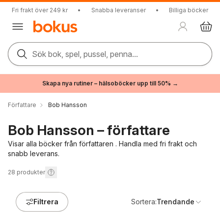
Fri frakt över 249 kr
•
Snabba leveranser
•
Billiga böcker
Sök bok, spel, pussel, penna...
Skapa nya rutiner – hälsoböcker upp till 50% →
Författare
Bob Hansson
Bob Hansson – författare
Visar alla böcker från författaren . Handla med fri frakt och
snabb leverans.
28
produkter
Filtrera
Sortera:
Trendande