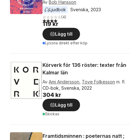
Av
Bob Hansson
Ljudbok
Svenska
, 
2023
(
4
)
4,0
utav 5 stjärnor. Totalt antal röster:
119 kr
Lägg till
Lyssna direkt efter köp
Körverk för 136 röster: texter från
Kalmar län
Av
Ami Andersson
,
Tove Folkesson
m. fl.
CD-bok, Svenska, 2022
304 kr
Lägg till
Skickas
Framtidsminnen : poeternas natt ;