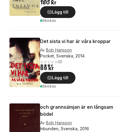
180 kr
Lägg till
Skickas
Det sista vi har är våra kroppar
Av
Bob Hansson
Pocket, Svenska, 2014
(
2
)
3,5
utav 5 stjärnor. Totalt antal röster:
89 kr
Lägg till
Skickas
och grannsämjan är en långsam
bödel
Av
Bob Hansson
Inbunden, Svenska, 2016