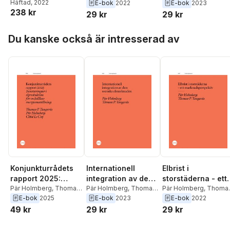
P Tangerås
P Tangerås
P Tangerås
Häftad
, 2022
E-bok
2022
E-bok
2023
v
elmarknadsdesign
v
238 kr
29 kr
29 kr
och
nättariffstruktur
Hoppa över listan
Du kanske också är intresserad av
Konjunkturrådets
Internationell
Elbrist i
rapport 2025:
integration av den
storstäderna - ett
Investeringar i
Pär Holmberg
,
Thomas
svenska
Pär Holmberg
,
Thomas
marknadsperspekt
Pär Holmberg
,
Thoma
P. Tangerås
,
Chloé Le
P. Tangerås
P Tangerås
E-bok
2025
E-bok
2023
E-bok
2022
elproduktion för en
elmarknaden
v
Coq
49 kr
29 kr
29 kr
hållbar
energiomställning