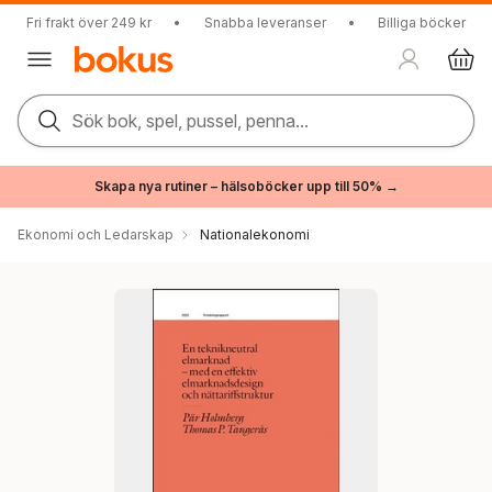
Fri frakt över 249 kr
•
Snabba leveranser
•
Billiga böcker
Sök bok, spel, pussel, penna...
Skapa nya rutiner – hälsoböcker upp till 50% →
Ekonomi och Ledarskap
Nationalekonomi