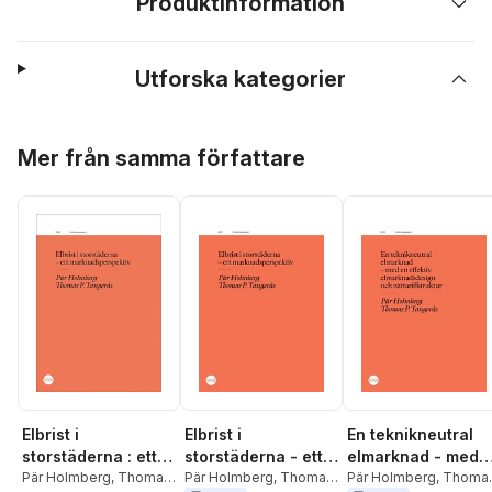
Produktinformation
Utforska kategorier
Hoppa över listan
Mer från samma författare
Elbrist i
En teknikneutral
Elbrist i
storstäderna - ett
elmarknad - med
storstäderna : ett
marknadsperspekti
Pär Holmberg
,
Thomas
en effektiv
Pär Holmberg
,
Thoma
marknadsperspekti
Pär Holmberg
,
Thomas