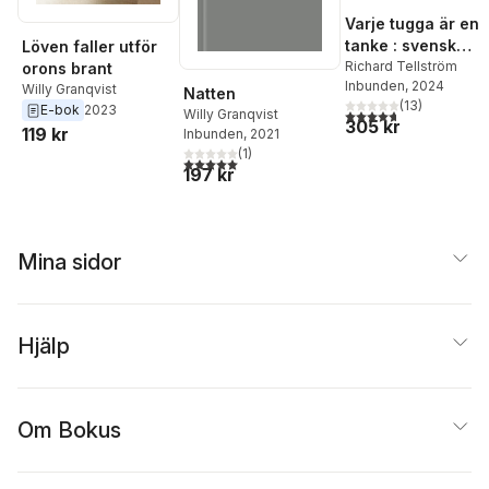
Varje tugga är en
tanke : svensk
Löven faller utför
matkultur under
Richard Tellström
orons brant
Inbunden
, 2024
800 år
Willy Granqvist
Natten
(
13
)
E-bok
2023
4,7
utav 5 stjärnor. Tota
Willy Granqvist
305 kr
119 kr
Inbunden
, 2021
(
1
)
5,0
utav 5 stjärnor. Totalt antal röster:
197 kr
Mina sidor
Hjälp
Om Bokus