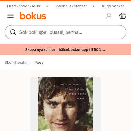
Fri frakt över 249 kr
•
Snabba leveranser
•
Billiga böcker
Sök bok, spel, pussel, penna...
Skapa nya rutiner – hälsoböcker upp till 50% →
Skönlitteratur
Poesi