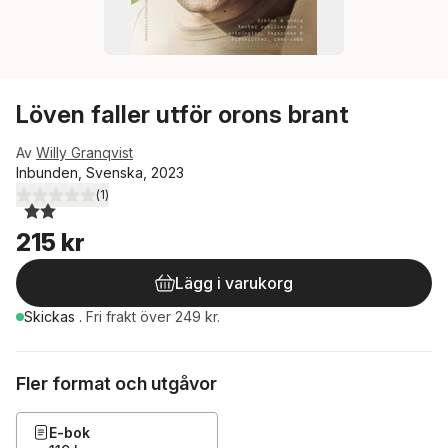
Löven faller utför orons brant
Av
Willy Granqvist
Inbunden, Svenska, 2023
(
1
)
2,0
utav 5 stjärnor. Totalt antal röster:
215 kr
Lägg i varukorg
Skickas
.
Fri frakt över 249 kr.
Fler format och utgåvor
E-bok