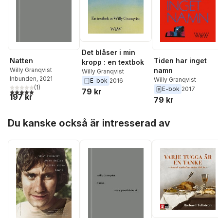
Det blåser i min
Natten
Tiden har inget
kropp : en textbok
Willy Granqvist
namn
Willy Granqvist
Inbunden
, 2021
Willy Granqvist
E-bok
2016
(
1
)
E-bok
2017
79 kr
5,0
utav 5 stjärnor. Totalt antal röster:
197 kr
79 kr
Hoppa över listan
Du kanske också är intresserad av