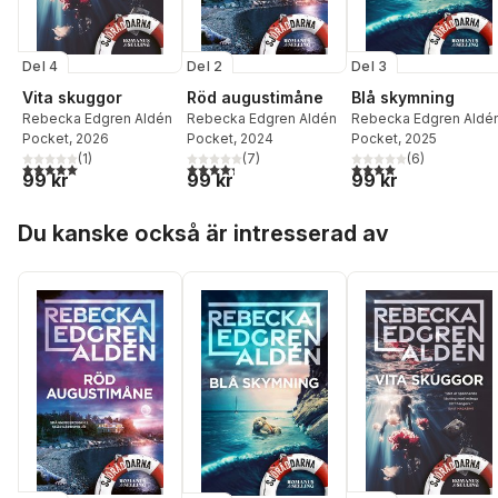
Del 4
Del 2
Del 3
Vita skuggor
Röd augustimåne
Blå skymning
Rebecka Edgren Aldén
Rebecka Edgren Aldén
Rebecka Edgren Aldé
Pocket
, 2026
Pocket
, 2024
Pocket
, 2025
(
1
)
(
7
)
(
6
)
5,0
utav 5 stjärnor. Totalt antal röster:
4,3
utav 5 stjärnor. Totalt antal röster:
4,0
utav 5 stjärnor. Tota
99 kr
99 kr
99 kr
Hoppa över listan
Du kanske också är intresserad av