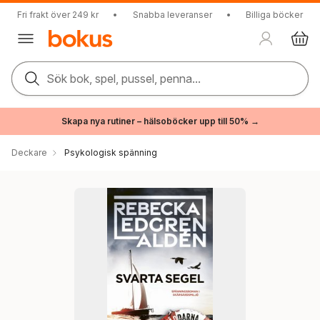
Fri frakt över 249 kr
•
Snabba leveranser
•
Billiga böcker
Sök bok, spel, pussel, penna...
Skapa nya rutiner – hälsoböcker upp till 50% →
Deckare
Psykologisk spänning