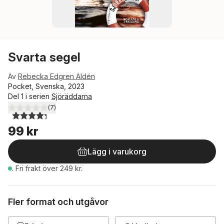
Svarta segel
Av
Rebecka Edgren Aldén
Pocket, Svenska, 2023
Del 1 i serien
Sjöräddarna
(
7
)
4,3
utav 5 stjärnor. Totalt antal röster:
99 kr
Lägg i varukorg
.
Fri frakt över 249 kr.
Fler format och utgåvor