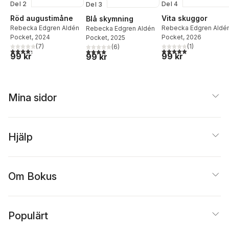
Del 2
Del 4
Del 3
Röd augustimåne
Vita skuggor
Blå skymning
Rebecka Edgren Aldén
Rebecka Edgren Aldé
Rebecka Edgren Aldén
Pocket
, 2024
Pocket
, 2026
Pocket
, 2025
(
7
)
(
1
)
(
6
)
4,3
utav 5 stjärnor. Totalt antal röster:
5,0
utav 5 stjärnor. Tota
4,0
utav 5 stjärnor. Totalt antal röster:
99 kr
99 kr
99 kr
Mina sidor
Hjälp
Om Bokus
Populärt