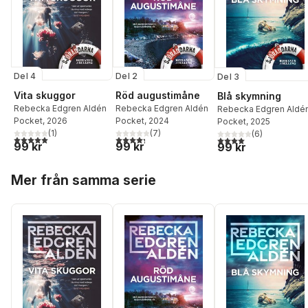
Del 4
Del 2
Del 3
Vita skuggor
Röd augustimåne
Blå skymning
Rebecka Edgren Aldén
Rebecka Edgren Aldén
Rebecka Edgren Aldé
Pocket
, 2026
Pocket
, 2024
Pocket
, 2025
(
1
)
(
7
)
(
6
)
5,0
utav 5 stjärnor. Totalt antal röster:
4,3
utav 5 stjärnor. Totalt antal röster:
4,0
utav 5 stjärnor. Tota
99 kr
99 kr
99 kr
Hoppa över listan
Mer från samma serie