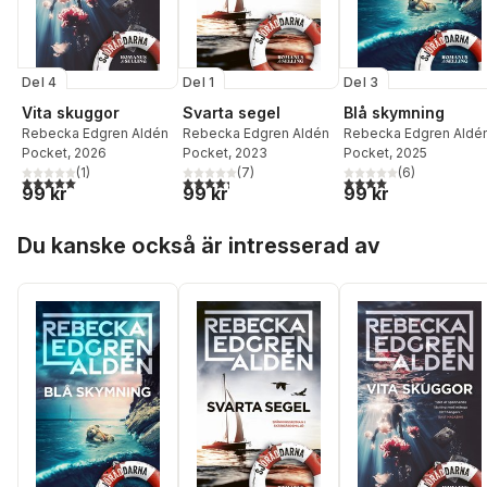
Del 4
Del 1
Del 3
Vita skuggor
Svarta segel
Blå skymning
Rebecka Edgren Aldén
Rebecka Edgren Aldén
Rebecka Edgren Aldé
Pocket
, 2026
Pocket
, 2023
Pocket
, 2025
(
1
)
(
7
)
(
6
)
5,0
utav 5 stjärnor. Totalt antal röster:
4,3
utav 5 stjärnor. Totalt antal röster:
4,0
utav 5 stjärnor. Tota
99 kr
99 kr
99 kr
Hoppa över listan
Du kanske också är intresserad av