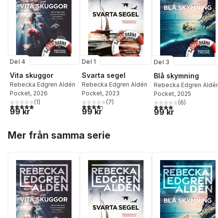
Del 4
Del 1
Del 3
Vita skuggor
Svarta segel
Blå skymning
Rebecka Edgren Aldén
Rebecka Edgren Aldén
Rebecka Edgren Aldé
Pocket
, 2026
Pocket
, 2023
Pocket
, 2025
(
1
)
(
7
)
(
6
)
5,0
utav 5 stjärnor. Totalt antal röster:
4,3
utav 5 stjärnor. Totalt antal röster:
4,0
utav 5 stjärnor. Tota
99 kr
99 kr
99 kr
Hoppa över listan
Mer från samma serie