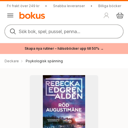
Fri frakt över 249 kr
•
Snabba leveranser
•
Billiga böcker
Sök bok, spel, pussel, penna...
Skapa nya rutiner – hälsoböcker upp till 50% →
Deckare
Psykologisk spänning