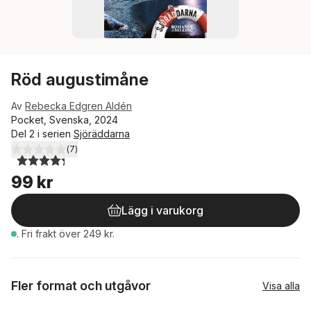
Röd augustimåne
Av
Rebecka Edgren Aldén
Pocket, Svenska, 2024
Del 2 i serien
Sjöräddarna
(
7
)
4,3
utav 5 stjärnor. Totalt antal röster:
99 kr
Lägg i varukorg
.
Fri frakt över 249 kr.
Fler format och utgåvor
Visa alla