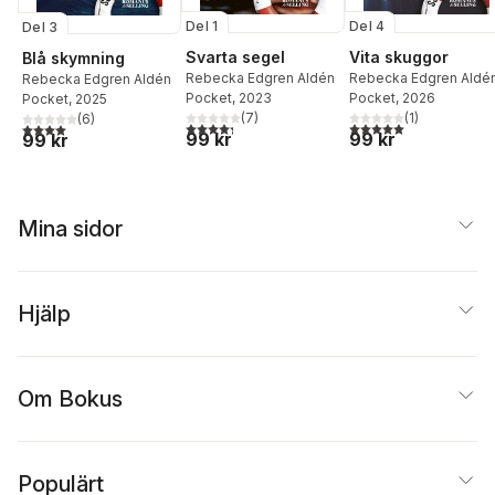
Del 1
Del 4
Del 3
Svarta segel
Vita skuggor
Blå skymning
Rebecka Edgren Aldén
Rebecka Edgren Aldé
Rebecka Edgren Aldén
Pocket
, 2023
Pocket
, 2026
Pocket
, 2025
(
7
)
(
1
)
(
6
)
4,3
utav 5 stjärnor. Totalt antal röster:
5,0
utav 5 stjärnor. Tota
4,0
utav 5 stjärnor. Totalt antal röster:
99 kr
99 kr
99 kr
Mina sidor
Hjälp
Om Bokus
Populärt