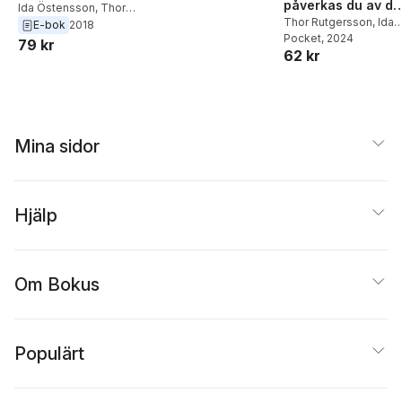
påverkas du av de
känslor och
Ida Östensson
,
Thor
osynliga arbetet -
Thor Rutgersson
,
Ida
Rutgersson
E-bok
2018
relationer
Östensson
Pocket
, 2024
hemma och på
79 kr
62 kr
jobbet
Mina sidor
Hjälp
Om Bokus
Populärt