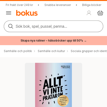
Fri frakt över 249 kr
•
Snabba leveranser
•
Billiga böcker
Sök bok, spel, pussel, penna...
Skapa nya rutiner – hälsoböcker upp till 50% →
Samhälle och politik
Samhälle och kultur
Sociala grupper och ident