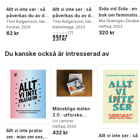
Sida vid Sida : en
Allt vi inte ser : så
Allt vi inte ser : så
bok om feministisk
påverkas du av det
påverkas du av det
revolution
Mia Skäringer
,
Elisabe
osynliga arbetet -
Thor Rutgersson
,
Ida
osynliga arbetet -
Thor Rutgersson
,
Ida
Rosenbrand
Häftad
, 2023
,
Nina Run
Östensson
Pocket
, 2024
Östensson
Kartonnage
, 2023
hemma och på
hemma och på
320 kr
Asabea Britton
,
62 kr
(
7
)
jobbet
jobbet
4,7
utav 5 stjärnor. Totalt antal röster:
Arbresha Rexhepi
,
Sti
231 kr
Wollter
,
Åsa Lindhage
Hoppa över listan
Amanda Lundeteg
,
Du kanske också är intresserad av
Zandra Kanakaris
,
Bianca Kronlöf
,
Linnea
Henriksson
,
Nilla
Fischer
,
Linnea
Claeson
,
Nikki
Svärdsen
,
Ronak Moa
Mirlashari
,
Gabriella
Kärnekull Wolfe
,
Timimie Märak
,
Ida
Östensson
,
Bilan
Mänskliga möten
Osman
2.0 : utforska
känslor och behov
Liv Larsson
Häftad
, 2020
Allt vi inte pratar
432 kr
Allt vi inte ser : så
om : män om sex,