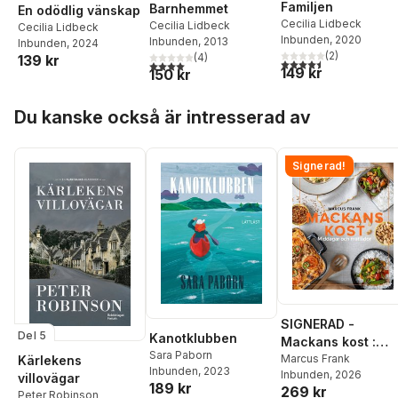
Familjen
Barnhemmet
En odödlig vänskap
Cecilia Lidbeck
Cecilia Lidbeck
Cecilia Lidbeck
Inbunden
, 2020
Inbunden
, 2013
Inbunden
, 2024
(
2
)
(
4
)
139 kr
4,5
utav 5 stjärnor. Tota
4,0
utav 5 stjärnor. Totalt antal röster:
149 kr
150 kr
Hoppa över listan
Du kanske också är intresserad av
Signerad!
SIGNERAD -
Del 5
Kanotklubben
Mackans kost :
Sara Paborn
Middagar och
Marcus Frank
Kärlekens
Inbunden
, 2023
Inbunden
, 2026
matlådor
villovägar
189 kr
269 kr
Peter Robinson