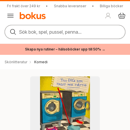
Fri frakt över 249 kr
•
Snabba leveranser
•
Billiga böcker
Sök bok, spel, pussel, penna...
Skapa nya rutiner – hälsoböcker upp till 50% →
Skönlitteratur
Komedi