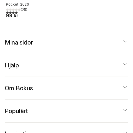
Pocket
, 2026
(
25
)
4,1
utav 5 stjärnor. Totalt antal röster:
99 kr
Mina sidor
Hjälp
Om Bokus
Populärt