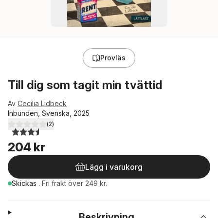
Provläs
Till dig som tagit min tvättid
Av
Cecilia Lidbeck
Inbunden, Svenska, 2025
(
2
)
3,5
utav 5 stjärnor. Totalt antal röster:
204 kr
Lägg i varukorg
Skickas
.
Fri frakt över 249 kr.
Beskrivning