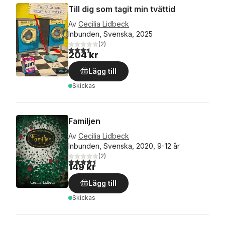
Till dig som tagit min tvättid
Av
Cecilia Lidbeck
Inbunden, Svenska, 2025
(
2
)
3,5
utav 5 stjärnor. Totalt antal röster:
204 kr
Lägg till
Skickas
Familjen
Av
Cecilia Lidbeck
Inbunden, Svenska, 2020, 9-12 år
(
2
)
4,5
utav 5 stjärnor. Totalt antal röster:
149 kr
Lägg till
Skickas