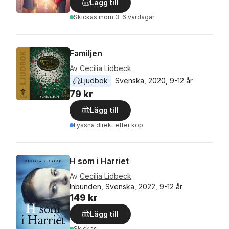
Lägg till
Skickas
inom 3-6 vardagar
Familjen
Av
Cecilia Lidbeck
Ljudbok
Svenska
, 
2020
, 
9-12 år
79 kr
Lägg till
Lyssna direkt efter köp
H som i Harriet
Av
Cecilia Lidbeck
Inbunden, Svenska, 2022, 9-12 år
149 kr
Lägg till
Skickas