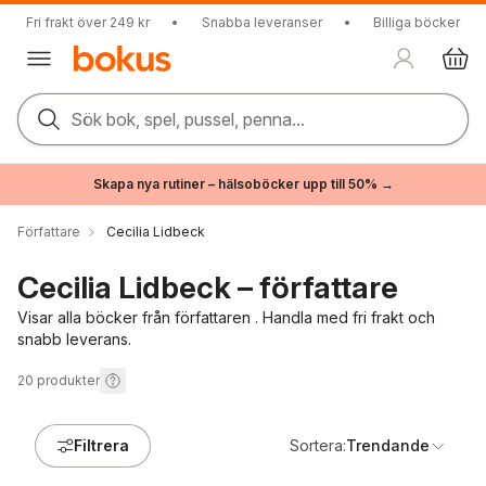
Fri frakt över 249 kr
•
Snabba leveranser
•
Billiga böcker
Sök bok, spel, pussel, penna...
Skapa nya rutiner – hälsoböcker upp till 50% →
Författare
Cecilia Lidbeck
Cecilia Lidbeck – författare
Visar alla böcker från författaren . Handla med fri frakt och
snabb leverans.
20
produkter
Filtrera
Sortera:
Trendande