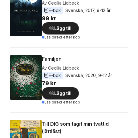
Av
Cecilia Lidbeck
E-bok
Svenska
, 
2017
, 
9-12 år
99 kr
Lägg till
Läs direkt efter köp
Familjen
Av
Cecilia Lidbeck
E-bok
Svenska
, 
2020
, 
9-12 år
79 kr
Lägg till
Läs direkt efter köp
Till DIG som tagit min tvättid
(lättläst)