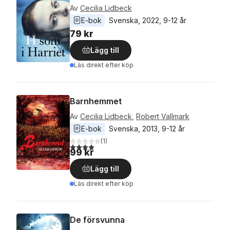
Av
Cecilia Lidbeck
E-bok
Svenska
, 
2022
, 
9-12 år
79 kr
Lägg till
Läs direkt efter köp
Barnhemmet
Av
Cecilia Lidbeck
,
Robert Vallmark
E-bok
Svenska
, 
2013
, 
9-12 år
(
1
)
4,0
utav 5 stjärnor. Totalt antal röster:
99 kr
Lägg till
Läs direkt efter köp
De försvunna