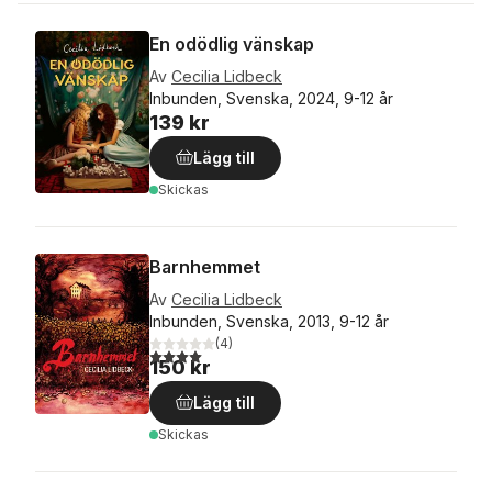
En odödlig vänskap
Av
Cecilia Lidbeck
Inbunden, Svenska, 2024, 9-12 år
139 kr
Lägg till
Skickas
Barnhemmet
Av
Cecilia Lidbeck
Inbunden, Svenska, 2013, 9-12 år
(
4
)
4,0
utav 5 stjärnor. Totalt antal röster:
150 kr
Lägg till
Skickas