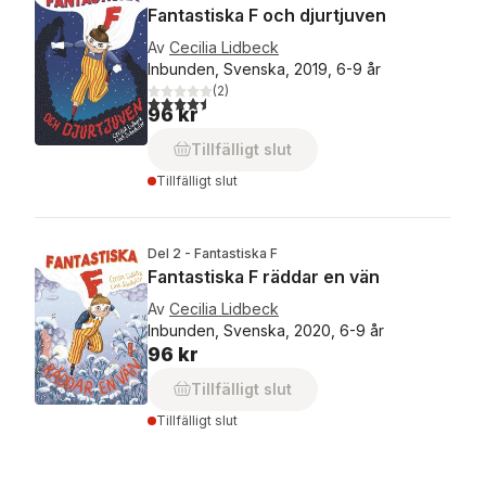
Fantastiska F och djurtjuven
Av
Cecilia Lidbeck
Inbunden, Svenska, 2019, 6-9 år
(
2
)
4,5
utav 5 stjärnor. Totalt antal röster:
96 kr
Tillfälligt slut
Tillfälligt slut
Del 2 - Fantastiska F
Fantastiska F räddar en vän
Av
Cecilia Lidbeck
Inbunden, Svenska, 2020, 6-9 år
96 kr
Tillfälligt slut
Tillfälligt slut