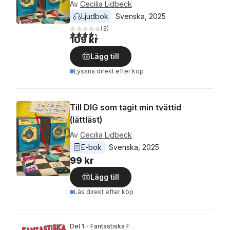
Av
Cecilia Lidbeck
Ljudbok
Svenska
, 
2025
(
3
)
4,3
utav 5 stjärnor. Totalt antal röster:
109 kr
Lägg till
Lyssna direkt efter köp
Till DIG som tagit min tvättid
(lättläst)
Av
Cecilia Lidbeck
E-bok
Svenska
, 
2025
99 kr
Lägg till
Läs direkt efter köp
Del 1 - Fantastiska F