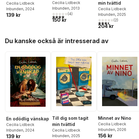
Cecilia Lidbeck
min tvättid
Cecilia Lidbeck
Inbunden
, 2013
Cecilia Lidbeck
Inbunden
, 2024
(
4
)
139 kr
Inbunden
, 2025
4,0
utav 5 stjärnor. Totalt antal röster:
150 kr
(
2
)
3,5
utav 5 stjärnor. Tota
204 kr
Hoppa över listan
Du kanske också är intresserad av
Till dig som tagit
Minnet av Nino
En odödlig vänskap
min tvättid
Cecilia Lidbeck
Cecilia Lidbeck
Inbunden
, 2026
Cecilia Lidbeck
Inbunden
, 2024
156 kr
139 kr
Inbunden
, 2025