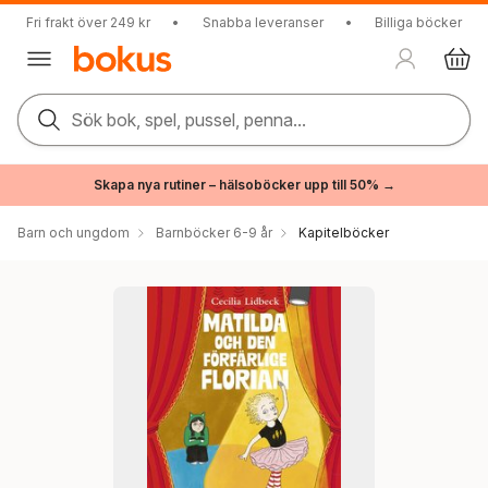
Fri frakt över 249 kr
•
Snabba leveranser
•
Billiga böcker
Sök bok, spel, pussel, penna...
Skapa nya rutiner – hälsoböcker upp till 50% →
Barn och ungdom
Barnböcker 6-9 år
Kapitelböcker