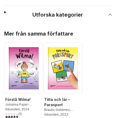
Utforska kategorier
Hoppa över listan
Mer från samma författare
Förstå Wilma!
Titta och lär –
Johanna Pajari-
Parasport
Berglund
Inbunden
,
, 2024
Braulio
Braulio Gutiérrez
,
Gutiérrez
(
,
1
)
Victoria Sarria
Victoria Sarria
Inbunden
, 2023
5,0
utav 5 stjärnor. Totalt antal röster: