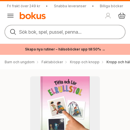
Fri frakt över 249 kr
•
Snabba leveranser
•
Billiga böcker
Sök bok, spel, pussel, penna...
Skapa nya rutiner – hälsoböcker upp till 50% →
Barn och ungdom
Faktaböcker
Kropp och knopp
Kropp och hä