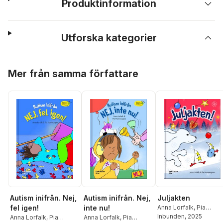
Produktinformation
Utforska kategorier
Hoppa över listan
Mer från samma författare
Autism inifrån. Nej,
Autism inifrån. Nej,
Juljakten
fel igen!
inte nu!
Anna Lorfalk
,
Pia
Hammargren
Inbunden
, 2025
Anna Lorfalk
,
Pia
Anna Lorfalk
,
Pia