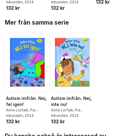
132 kr
Hammargren
Inbunden
, 2024
Hammargren
Inbunden
, 2024
132 kr
132 kr
Hoppa över listan
Mer från samma serie
Autism inifrån. Nej,
Autism inifrån. Nej,
fel igen!
inte nu!
Anna Lorfalk
,
Pia
Anna Lorfalk
,
Pia
Hammargren
Inbunden
, 2024
Hammargren
Inbunden
, 2024
132 kr
132 kr
Hoppa över listan