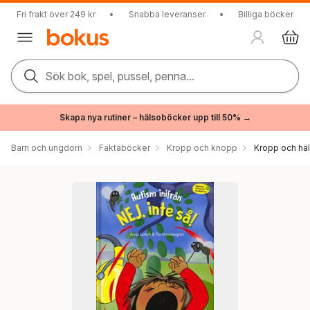
Fri frakt över 249 kr
•
Snabba leveranser
•
Billiga böcker
Sök bok, spel, pussel, penna...
Skapa nya rutiner – hälsoböcker upp till 50% →
Barn och ungdom
Faktaböcker
Kropp och knopp
Kropp och hä