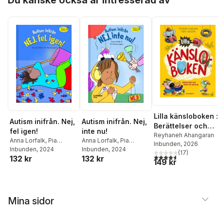
Du kanske också är intresserad av
Lilla känsloboken :
Autism inifrån. Nej,
Autism inifrån. Nej,
Berättelser och
fel igen!
inte nu!
fakta om känslor
Reyhaneh Ahangaran
Anna Lorfalk
,
Pia
Anna Lorfalk
,
Pia
Inbunden
, 2026
Hammargren
Inbunden
, 2024
Hammargren
Inbunden
, 2024
(
17
)
4,6
utav 5 stjärnor. Tota
132 kr
132 kr
149 kr
Mina sidor