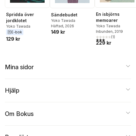
En isbjörns
Spridda över
Sändebudet
memoarer
jordklotet
Yoko Tawada
Yoko Tawada
Häftad
, 2026
Yoko Tawada
149 kr
Inbunden
, 2019
E-bok
(
1
)
129 kr
3,0
utav 5 stjärnor. Tota
229 kr
Mina sidor
Hjälp
Om Bokus