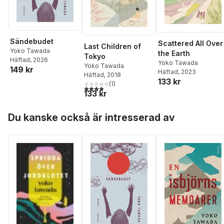
Sändebudet
Scattered All Over
Last Children of
Yoko Tawada
the Earth
Tokyo
Häftad
, 2026
Yoko Tawada
Yoko Tawada
149 kr
Häftad
, 2023
Häftad
, 2018
133 kr
(
1
)
4,0
utav 5 stjärnor. Totalt antal röster:
133 kr
Hoppa över listan
Du kanske också är intresserad av