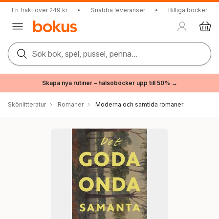
Fri frakt över 249 kr
•
Snabba leveranser
•
Billiga böcker
Sök bok, spel, pussel, penna...
Skapa nya rutiner – hälsoböcker upp till 50% →
Skönlitteratur
Romaner
Moderna och samtida romaner