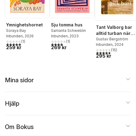
Sju tomma hus
Ymnighetshornet
Tant Valborg bar
Samanta Schweblin
Soraya Bay
alltid turban när
Inbunden
, 2023
Inbunden
, 2026
hon gick bort : en
Gustav Bergström
(
1
)
(
1
)
4,0
utav 5 stjärnor. Totalt antal röster:
5,0
utav 5 stjärnor. Totalt antal röster:
Inbunden
, 2024
berättelse om en
269 kr
259 kr
(
15
)
by
4,7
utav 5 stjärnor. Tota
295 kr
Mina sidor
Hjälp
Om Bokus