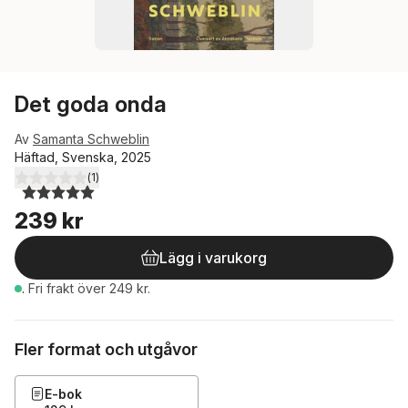
Det goda onda
Av
Samanta Schweblin
Häftad, Svenska, 2025
(
1
)
5,0
utav 5 stjärnor. Totalt antal röster:
239 kr
Lägg i varukorg
.
Fri frakt över 249 kr.
Fler format och utgåvor
E-bok