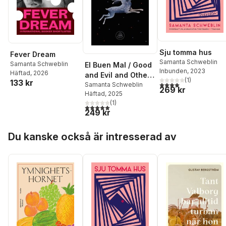
Sju tomma hus
Fever Dream
Samanta Schweblin
Samanta Schweblin
El Buen Mal / Good
Inbunden
, 2023
Häftad
, 2026
and Evil and Other
(
1
)
133 kr
4,0
utav 5 stjärnor. Tota
Stories
Samanta Schweblin
269 kr
Häftad
, 2025
(
1
)
5,0
utav 5 stjärnor. Totalt antal röster:
249 kr
Hoppa över listan
Du kanske också är intresserad av