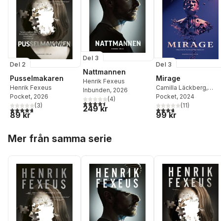
Del 3
Del 2
Del 3
Nattmannen
Pusselmakaren
Mirage
Henrik Fexeus
Henrik Fexeus
Camilla Läckberg
,
Inbunden
, 2026
Pocket
, 2026
Henrik Fexeus
Pocket
, 2024
(
4
)
4,5
utav 5 stjärnor. Totalt antal röster:
(
3
)
(
11
)
249 kr
4,7
utav 5 stjärnor. Totalt antal röster:
3,7
utav 5 stjärnor. Tota
89 kr
99 kr
Hoppa över listan
Mer från samma serie