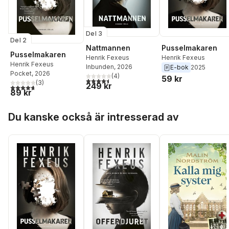
Del 3
Del 2
Nattmannen
Pusselmakaren
Pusselmakaren
Henrik Fexeus
Henrik Fexeus
Henrik Fexeus
Inbunden
, 2026
E-bok
2025
Pocket
, 2026
(
4
)
59 kr
4,5
utav 5 stjärnor. Totalt antal röster:
(
3
)
249 kr
4,7
utav 5 stjärnor. Totalt antal röster:
89 kr
Hoppa över listan
Du kanske också är intresserad av