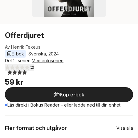
Offerdjuret
Av
Henrik Fexeus
E-bok
Svenska
, 
2024
Del 1 i serien
Mementoserien
(
2
)
4,0
utav 5 stjärnor. Totalt antal röster:
59 kr
Köp e-bok
Läs direkt i Bokus Reader – eller ladda ned till din enhet
Fler format och utgåvor
Visa alla