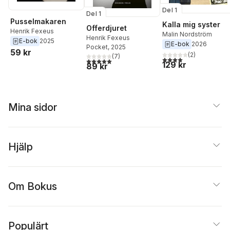
Del 1
Del 1
Pusselmakaren
Kalla mig syster
Offerdjuret
Henrik Fexeus
Malin Nordström
Henrik Fexeus
E-bok
2025
E-bok
2026
Pocket
, 2025
59 kr
(
2
)
(
7
)
4,0
utav 5 stjärnor. Tota
5,0
utav 5 stjärnor. Totalt antal röster:
129 kr
89 kr
Mina sidor
Hjälp
Om Bokus
Populärt