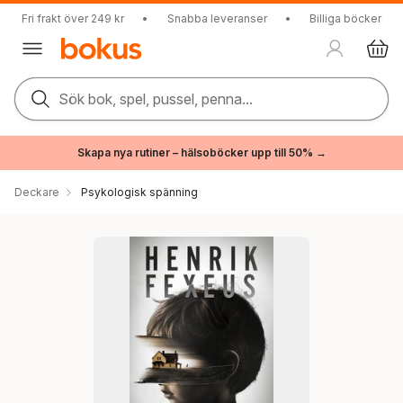
Fri frakt över 249 kr
•
Snabba leveranser
•
Billiga böcker
Sök bok, spel, pussel, penna...
Skapa nya rutiner – hälsoböcker upp till 50% →
Deckare
Psykologisk spänning