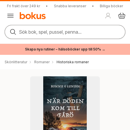
Fri frakt över 249 kr
•
Snabba leveranser
•
Billiga böcker
Sök bok, spel, pussel, penna...
Skapa nya rutiner – hälsoböcker upp till 50% →
Skönlitteratur
Romaner
Historiska romaner