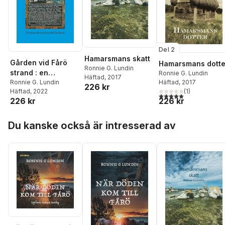
Del 2
Hamarsmans skatt
Gården vid Fårö
Hamarsmans dotte
Ronnie G. Lundin
strand : en
Ronnie G. Lundin
Häftad
, 2017
Häftad
, 2017
historisk roman
Ronnie G. Lundin
226 kr
(
1
)
Häftad
, 2022
från Gotland
5,0
utav 5 stjärnor. Tota
226 kr
226 kr
Hoppa över listan
Du kanske också är intresserad av