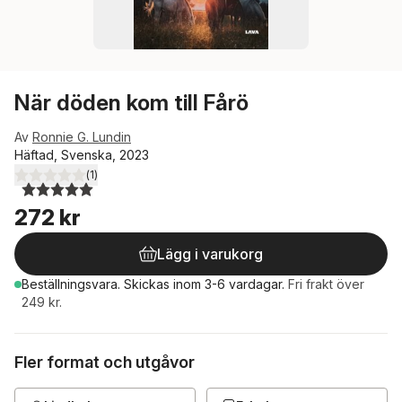
När döden kom till Fårö
Av
Ronnie G. Lundin
Häftad, Svenska, 2023
(
1
)
5,0
utav 5 stjärnor. Totalt antal röster:
272 kr
Lägg i varukorg
Beställningsvara.
Skickas
inom 3-6 vardagar
.
Fri frakt över
249 kr.
Fler format och utgåvor