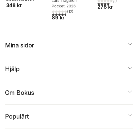
Lars Trägårdh
(
1
)
4,0
utav 5 stjärnor. Tota
348 kr
Pocket
, 2026
278 kr
(
12
)
4,6
utav 5 stjärnor. Totalt antal röster:
89 kr
Mina sidor
Hjälp
Om Bokus
Populärt