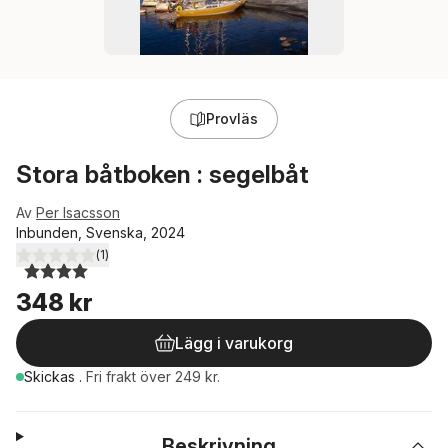
Provläs
Stora båtboken : segelbåt
Av
Per Isacsson
Inbunden, Svenska, 2024
(
1
)
4,0
utav 5 stjärnor. Totalt antal röster:
348 kr
Lägg i varukorg
Skickas
.
Fri frakt över 249 kr.
Beskrivning