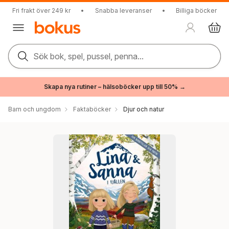
Fri frakt över 249 kr
•
Snabba leveranser
•
Billiga böcker
Sök bok, spel, pussel, penna...
Skapa nya rutiner – hälsoböcker upp till 50% →
Barn och ungdom
Faktaböcker
Djur och natur