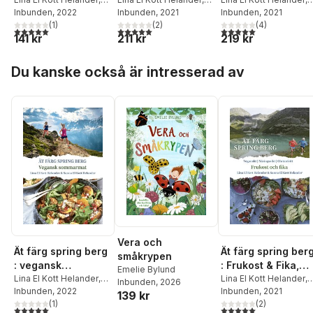
sommarmat
veganskt,
näringsrikt
Sanna El Kott Helander
Inbunden
, 2022
Sanna El Kott Helander
Inbunden
, 2021
Sanna El Kott Helande
Inbunden
, 2021
näringsrikt,
(
1
)
(
2
)
(
4
)
glutenfritt
5,0
utav 5 stjärnor. Totalt antal röster:
5,0
utav 5 stjärnor. Totalt antal röster:
5,0
utav 5 stjärnor. Tota
141 kr
211 kr
219 kr
Hoppa över listan
Du kanske också är intresserad av
Vera och
Ät färg spring berg
Ät färg spring ber
småkrypen
: vegansk
: Frukost & Fika,
Emelie Bylund
sommarmat
Lina El Kott Helander
,
veganskt,
Lina El Kott Helander
,
Inbunden
, 2026
Sanna El Kott Helander
Inbunden
, 2022
Sanna El Kott Helande
Inbunden
, 2021
näringsrikt,
139 kr
(
1
)
(
2
)
glutenfritt
5,0
utav 5 stjärnor. Totalt antal röster:
5,0
utav 5 stjärnor. Tota