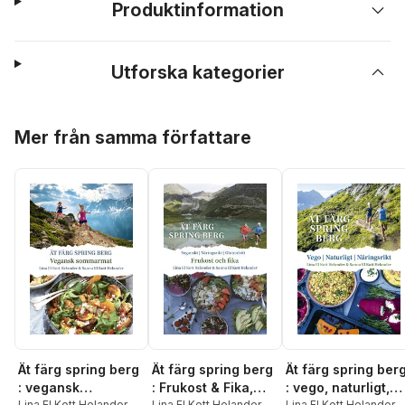
Produktinformation
Utforska kategorier
Hoppa över listan
Mer från samma författare
Ät färg spring berg
Ät färg spring berg
Ät färg spring ber
: vegansk
: Frukost & Fika,
: vego, naturligt,
Lina El Kott Helander
,
Lina El Kott Helander
,
Lina El Kott Helander
,