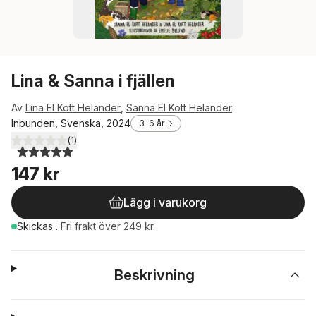
Lina & Sanna i fjällen
Av
Lina El Kott Helander
,
Sanna El Kott Helander
Inbunden, Svenska, 2024
3-6 år
(
1
)
5,0
utav 5 stjärnor. Totalt antal röster:
147 kr
Lägg i varukorg
Skickas
.
Fri frakt över 249 kr.
Beskrivning