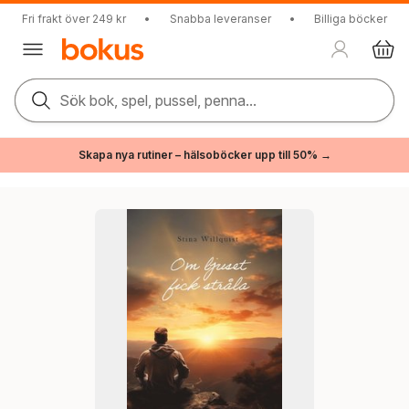
Fri frakt över 249 kr
•
Snabba leveranser
•
Billiga böcker
Sök bok, spel, pussel, penna...
Skapa nya rutiner – hälsoböcker upp till 50% →