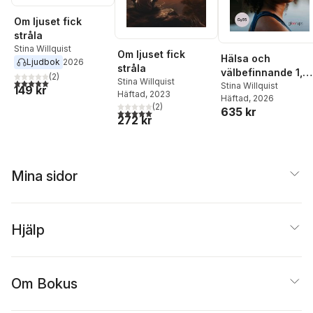
Om ljuset fick
stråla
Stina Willquist
Om ljuset fick
Hälsa och
Ljudbok
2026
stråla
välbefinnande 1,
(
2
)
5,0
utav 5 stjärnor. Totalt antal röster:
Stina Willquist
bok, Gy25
Stina Willquist
149 kr
Häftad
, 2023
Häftad
, 2026
(
2
)
635 kr
5,0
utav 5 stjärnor. Totalt antal röster:
272 kr
Mina sidor
Hjälp
Om Bokus