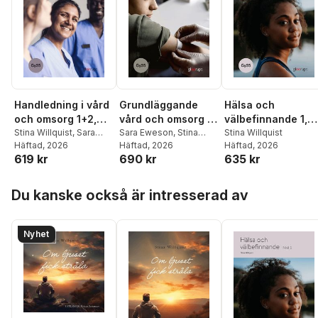
Handledning i vård
Grundläggande
Hälsa och
och omsorg 1+2,
vård och omsorg 1,
välbefinnande 1,
bok, Gy25
Stina Willquist
,
Sara
bok, Gy25
Sara Eweson
,
Stina
bok, Gy25
Stina Willquist
Eweson
Häftad
, 2026
Willquist
Häftad
, 2026
Häftad
, 2026
619 kr
690 kr
635 kr
Hoppa över listan
Du kanske också är intresserad av
Nyhet