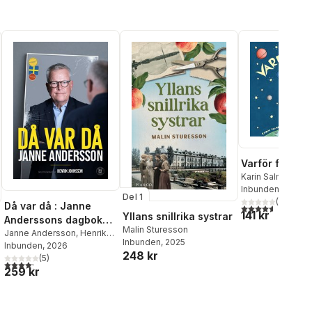
Robert Halvarsson
,
Karin
Salmson
,
Anna Hellerstedt
Varför finns j
Karin Salmson
,
Li
Sandquist
Inbunden
, 2016
Del 1
(
7
)
Då var då : Janne
4,6
utav 5 stjärnor
141 kr
Yllans snillrika systrar
Anderssons dagbok
Malin Sturesson
som förbundskapten
Janne Andersson
,
Henrik
Inbunden
, 2025
Johnsson
Inbunden
, 2026
248 kr
(
5
)
al röster:
4,2
utav 5 stjärnor. Totalt antal röster:
259 kr