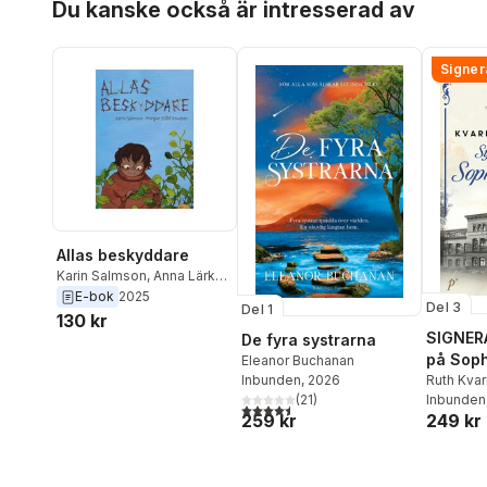
Du kanske också är intresserad av
Signer
Allas beskyddare
Karin Salmson
,
Anna Lärk
Ståhlberg
E-bok
2025
Del 3
Del 1
130 kr
SIGNERA
De fyra systrarna
på Sop
Eleanor Buchanan
Ruth Kva
Inbunden
, 2026
Inbunden
(
21
)
4,5
utav 5 stjärnor. Totalt antal röster:
249 kr
259 kr