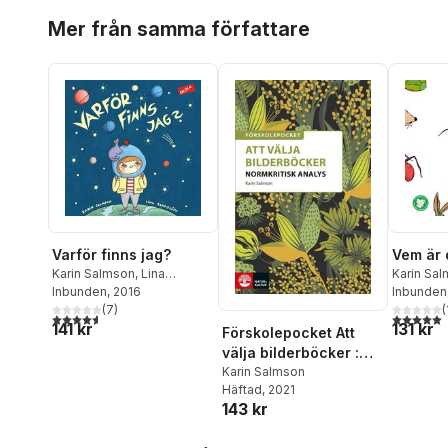
Hoppa över listan
Mer från samma författare
Varför finns jag?
Vem är 
Karin Salmson
,
Lina
Karin Sa
Sandquist
Inbunden
, 2016
Tomicic
Inbunden
(
7
)
(
4,6
utav 5 stjärnor. Totalt antal röster:
5,0
utav 5 
141 kr
131 kr
Förskolepocket Att
välja bilderböcker :
Normkritisk analys
Karin Salmson
Häftad
, 2021
143 kr
Hoppa över listan