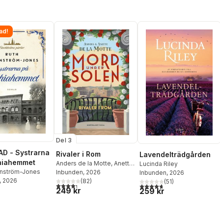
ad!
Del 3
D - Systrarna
Rivaler i Rom
Lavendelträdgården
hiahemmet
Anders de la Motte
,
Anette
Lucinda Riley
rnström-Jones
de la Motte
Inbunden
, 2026
Inbunden
, 2026
, 2026
(
82
)
(
51
)
4,3
utav 5 stjärnor. Totalt antal röster:
4,7
utav 5 stjärnor. Totalt ant
249 kr
259 kr