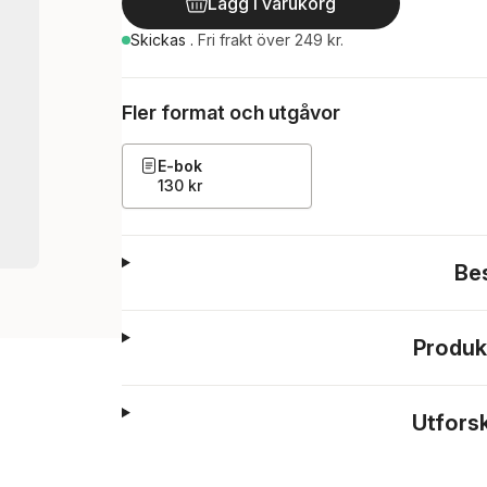
Lägg i varukorg
Skickas
.
Fri frakt över 249 kr.
Fler format och utgåvor
E-bok
130 kr
Be
Produk
Utfors