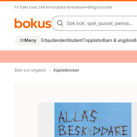
Fri frakt över 249 kr
•
Snabba leveranser
•
Billiga böcker
Sök bok, spel, pussel, penna...
Meny
Erbjudanden
Student
Topplistor
Barn & ungdom
B
Barn och ungdom
Kapitelböcker