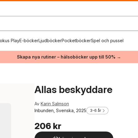
okus Play
E-böcker
Ljudböcker
Pocketböcker
Spel och pussel
Skapa nya rutiner – hälsoböcker upp till 50% →
Allas beskyddare
Av
Karin Salmson
Inbunden, Svenska, 2025
3-6 år
206 kr