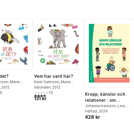
det?
Vem har varit här?
lmson
,
Marie
Karin Salmson
,
Marie
, 2012
Tomicic
Inbunden
, 2012
1
)
(
1
)
Kropp, känslor och
stjärnor. Totalt antal röster:
4,0
utav 5 stjärnor. Totalt antal röster:
131 kr
relationer : om
sexualitet, samtycke
Johanna Ivarsson
,
Loui
Larsson
Häftad
, 2024
,
Sofie Olovsson
,
och rättigheter för
428 kr
R.M Ratesregn
,
Karin
förskola och
Salmson
grundskolans tidiga år