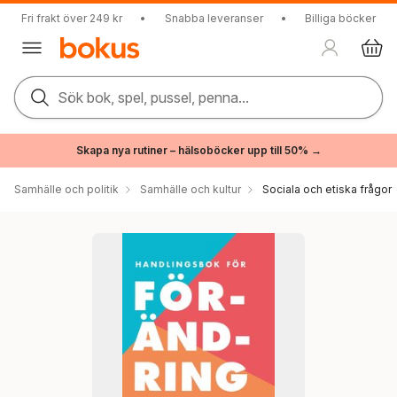
Fri frakt över 249 kr
•
Snabba leveranser
•
Billiga böcker
Sök bok, spel, pussel, penna...
Skapa nya rutiner – hälsoböcker upp till 50% →
Samhälle och politik
Samhälle och kultur
Sociala och etiska frågor