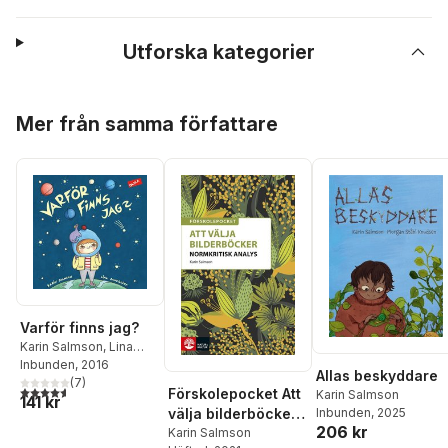
Utforska kategorier
Hoppa över listan
Mer från samma författare
Varför finns jag?
Karin Salmson
,
Lina
Sandquist
Inbunden
, 2016
Allas beskyddare
(
7
)
4,6
utav 5 stjärnor. Totalt antal röster:
Förskolepocket Att
Karin Salmson
141 kr
välja bilderböcker :
Inbunden
, 2025
206 kr
Normkritisk analys
Karin Salmson