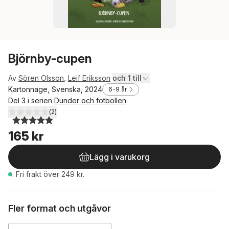
Björnby-cupen
Av
Sören Olsson
,
Leif Eriksson
och 1 till
Kartonnage, Svenska, 2024
6-9 år
Del 3 i serien
Dunder och fotbollen
(
2
)
5,0
utav 5 stjärnor. Totalt antal röster:
165 kr
Lägg i varukorg
.
Fri frakt över 249 kr.
Fler format och utgåvor