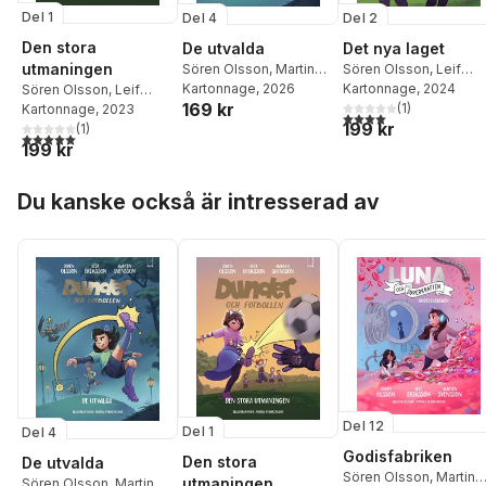
Del 1
Del 4
Del 2
Den stora
De utvalda
Det nya laget
utmaningen
Sören Olsson
,
Martin
Sören Olsson
,
Leif
Svensson
Kartonnage
,
Leif
, 2026
Eriksson
Kartonnage
,
Martin
, 2024
Sören Olsson
,
Leif
169 kr
Eriksson
Svensson
(
1
)
Eriksson
Kartonnage
,
Martin
, 2023
4,0
utav 5 stjärnor. Tota
199 kr
Svensson
(
1
)
5,0
utav 5 stjärnor. Totalt antal röster:
199 kr
Hoppa över listan
Du kanske också är intresserad av
Del 12
Del 1
Del 4
Godisfabriken
Den stora
De utvalda
Sören Olsson
,
Martin
utmaningen
Sören Olsson
,
Martin