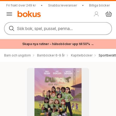
Fri frakt över 249 kr
•
Snabba leveranser
•
Billiga böcker
Sök bok, spel, pussel, penna...
Skapa nya rutiner – hälsoböcker upp till 50% →
Barn och ungdom
Barnböcker 6-9 år
Kapitelböcker
Sportberätt