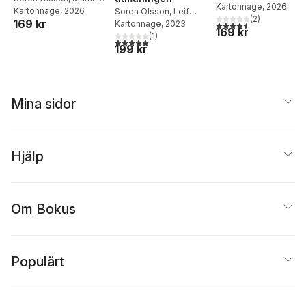
Svensson
Kartonnage
,
Leif
, 2026
Svensson
Kartonnage
,
Leif
, 2026
Sören Olsson
,
Leif
Eriksson
(
2
)
169 kr
Eriksson
4,5
utav 5 stjärnor. Tota
Eriksson
Kartonnage
,
Martin
, 2023
169 kr
Svensson
(
1
)
5,0
utav 5 stjärnor. Totalt antal röster:
199 kr
Mina sidor
Hjälp
Om Bokus
Populärt