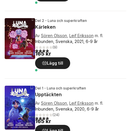
Del 2 - Luna och superkraften
Kärleken
Av
Sören Olsson
,
Leif Eriksson
m. fl.
Inbunden, Svenska, 2021, 6-9 år
(
9
)
4,0
utav 5 stjärnor. Totalt antal röster:
165 kr
Lägg till
Del 1 - Luna och superkraften
Upptäckten
Av
Sören Olsson
,
Leif Eriksson
m. fl.
Inbunden, Svenska, 2020, 6-9 år
(
24
)
4,0
utav 5 stjärnor. Totalt antal röster:
165 kr
Lägg till