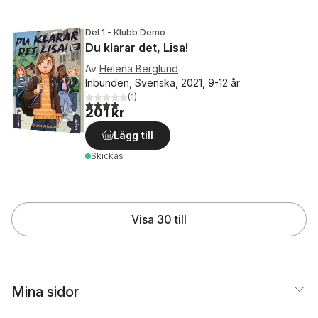
Del 1 - Klubb Demo
Du klarar det, Lisa!
Av
Helena Berglund
Inbunden, Svenska, 2021, 9-12 år
(
1
)
4,0
utav 5 stjärnor. Totalt antal röster:
201 kr
Lägg till
Skickas
Visa 30 till
Mina sidor