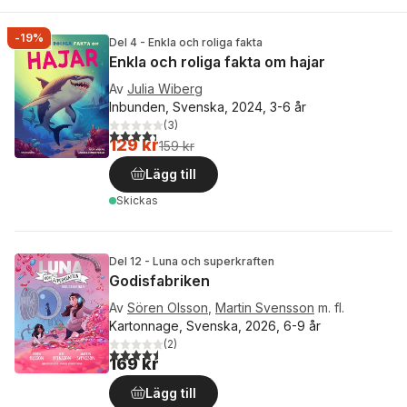
-19%
Del 4 - Enkla och roliga fakta
Enkla och roliga fakta om hajar
Av
Julia Wiberg
Inbunden, Svenska, 2024, 3-6 år
(
3
)
4,3
utav 5 stjärnor. Totalt antal röster:
129 kr
159 kr
Lägg till
Skickas
Del 12 - Luna och superkraften
Godisfabriken
Av
Sören Olsson
,
Martin Svensson
m. fl.
Kartonnage, Svenska, 2026, 6-9 år
(
2
)
4,5
utav 5 stjärnor. Totalt antal röster:
169 kr
Lägg till