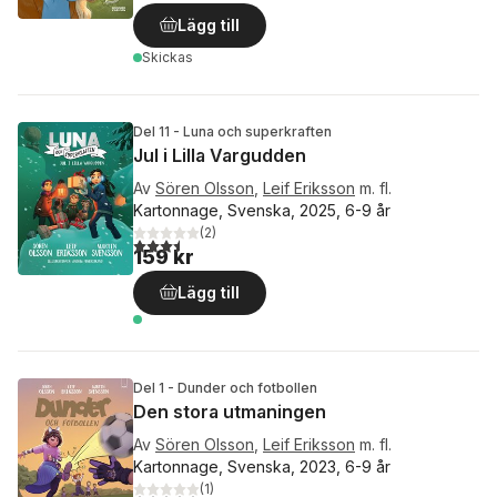
Lägg till
Skickas
Del 11 - Luna och superkraften
Jul i Lilla Vargudden
Av
Sören Olsson
,
Leif Eriksson
m. fl.
Kartonnage, Svenska, 2025, 6-9 år
(
2
)
3,5
utav 5 stjärnor. Totalt antal röster:
159 kr
Lägg till
Del 1 - Dunder och fotbollen
Den stora utmaningen
Av
Sören Olsson
,
Leif Eriksson
m. fl.
Kartonnage, Svenska, 2023, 6-9 år
(
1
)