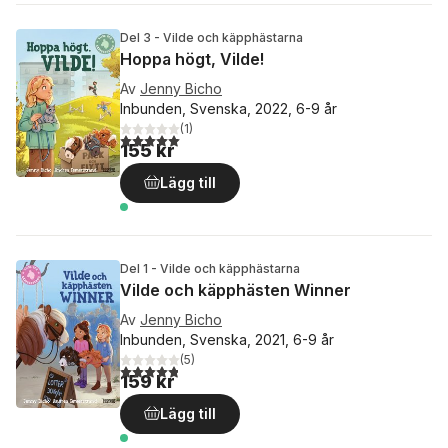
Del 3 - Vilde och käpphästarna
Hoppa högt, Vilde!
Av
Jenny Bicho
Inbunden, Svenska, 2022, 6-9 år
(
1
)
5,0
utav 5 stjärnor. Totalt antal röster:
155 kr
Lägg till
Del 1 - Vilde och käpphästarna
Vilde och käpphästen Winner
Av
Jenny Bicho
Inbunden, Svenska, 2021, 6-9 år
(
5
)
4,8
utav 5 stjärnor. Totalt antal röster:
159 kr
Lägg till