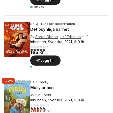
Skickas
Del 3 - Luna och superkraften
Det osynliga barnet
Av
Sören Olsson
,
Leif Eriksson
m. fl.
Inbunden, Svenska, 2021, 6-9 år
(
7
)
5,0
utav 5 stjärnor. Totalt antal röster:
165 kr
Lägg till
-22%
Del 1 - Molly
Molly är min
Av
Siri Spont
Inbunden, Svenska, 2021, 6-9 år
(
1
)
5,0
utav 5 stjärnor. Totalt antal röster:
75 kr
96 kr