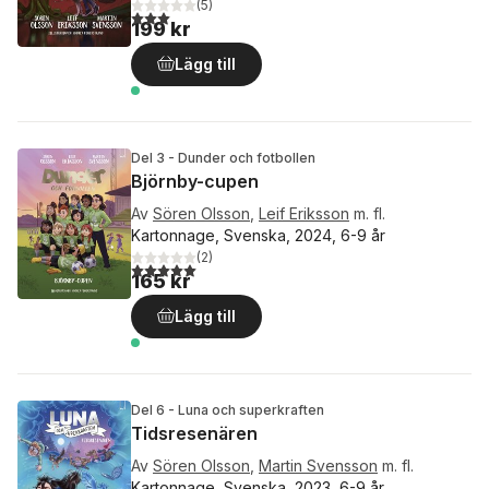
(
5
)
3,0
utav 5 stjärnor. Totalt antal röster:
199 kr
Lägg till
Del 3 - Dunder och fotbollen
Björnby-cupen
Av
Sören Olsson
,
Leif Eriksson
m. fl.
Kartonnage, Svenska, 2024, 6-9 år
(
2
)
5,0
utav 5 stjärnor. Totalt antal röster:
165 kr
Lägg till
Del 6 - Luna och superkraften
Tidsresenären
Av
Sören Olsson
,
Martin Svensson
m. fl.
Kartonnage, Svenska, 2023, 6-9 år