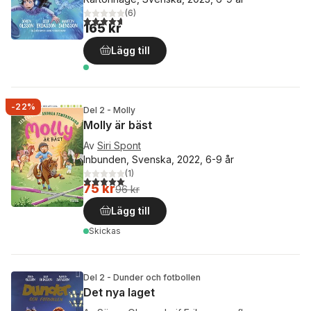
(
6
)
4,7
utav 5 stjärnor. Totalt antal röster:
165 kr
Lägg till
-22%
Del 2 - Molly
Molly är bäst
Av
Siri Spont
Inbunden, Svenska, 2022, 6-9 år
(
1
)
5,0
utav 5 stjärnor. Totalt antal röster:
75 kr
96 kr
Lägg till
Skickas
Del 2 - Dunder och fotbollen
Det nya laget