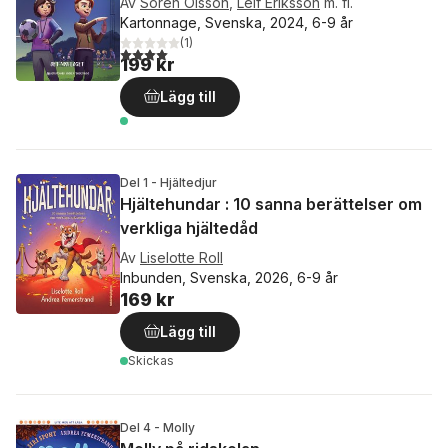
Av
Sören Olsson
,
Leif Eriksson
m. fl.
Kartonnage, Svenska, 2024, 6-9 år
(
1
)
4,0
utav 5 stjärnor. Totalt antal röster:
199 kr
Lägg till
Del 1 - Hjältedjur
Hjältehundar : 10 sanna berättelser om
verkliga hjältedåd
Av
Liselotte Roll
Inbunden, Svenska, 2026, 6-9 år
169 kr
Lägg till
Skickas
Del 4 - Molly