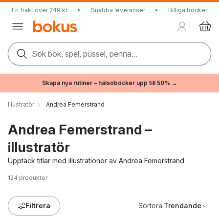
Fri frakt över 249 kr
•
Snabba leveranser
•
Billiga böcker
Sök bok, spel, pussel, penna...
Skapa nya rutiner – hälsoböcker upp till 50% →
Illustratör
Andrea Femerstrand
Andrea Femerstrand –
illustratör
Upptäck titlar med illustrationer av Andrea Femerstrand.
124
produkter
Filtrera
Sortera:
Trendande