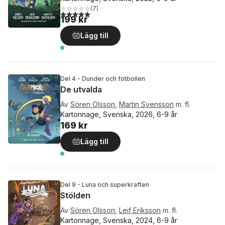
(
7
)
5,0
utav 5 stjärnor. Totalt antal röster:
199 kr
Lägg till
Del 4 - Dunder och fotbollen
De utvalda
Av
Sören Olsson
,
Martin Svensson
m. fl.
Kartonnage, Svenska, 2026, 6-9 år
169 kr
Lägg till
Del 9 - Luna och superkraften
Stölden
Av
Sören Olsson
,
Leif Eriksson
m. fl.
Kartonnage, Svenska, 2024, 6-9 år