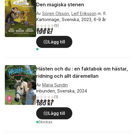
Den magiska stenen
Av
Sören Olsson
,
Leif Eriksson
m. fl.
Kartonnage, Svenska, 2023, 6-9 år
(
5
)
4,6
utav 5 stjärnor. Totalt antal röster:
199 kr
Lägg till
Hästen och du : en faktabok om hästar,
ridning och allt däremellan
Av
Maria Sundin
Inbunden, Svenska, 2024
(
1
)
5,0
utav 5 stjärnor. Totalt antal röster:
180 kr
Lägg till
Skickas