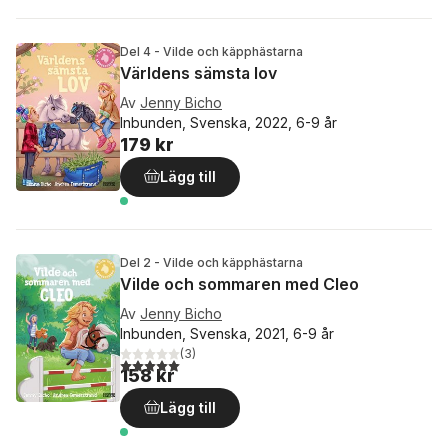
Del 4 - Vilde och käpphästarna
Världens sämsta lov
Av
Jenny Bicho
Inbunden, Svenska, 2022, 6-9 år
179 kr
Lägg till
Del 2 - Vilde och käpphästarna
Vilde och sommaren med Cleo
Av
Jenny Bicho
Inbunden, Svenska, 2021, 6-9 år
(
3
)
5,0
utav 5 stjärnor. Totalt antal röster:
158 kr
Lägg till