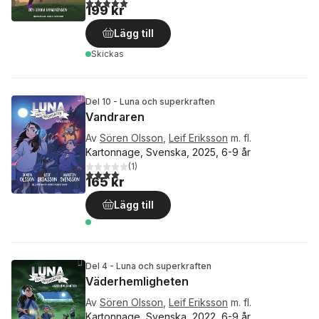
5,0
utav 5 stjärnor. Totalt antal röster:
199 kr
Lägg till
Skickas
Del 10 - Luna och superkraften
Vandraren
Av
Sören Olsson
,
Leif Eriksson
m. fl.
Kartonnage, Svenska, 2025, 6-9 år
(
1
)
4,0
utav 5 stjärnor. Totalt antal röster:
165 kr
Lägg till
Del 4 - Luna och superkraften
Väderhemligheten
Av
Sören Olsson
,
Leif Eriksson
m. fl.
Kartonnage, Svenska, 2022, 6-9 år