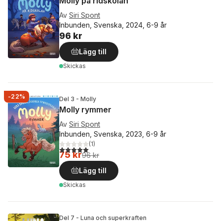
Molly på ridskolan
Av
Siri Spont
Inbunden, Svenska, 2024, 6-9 år
96 kr
Lägg till
Skickas
-22%
Del 3 - Molly
Molly rymmer
Av
Siri Spont
Inbunden, Svenska, 2023, 6-9 år
(
1
)
5,0
utav 5 stjärnor. Totalt antal röster:
75 kr
96 kr
Lägg till
Skickas
Del 7 - Luna och superkraften