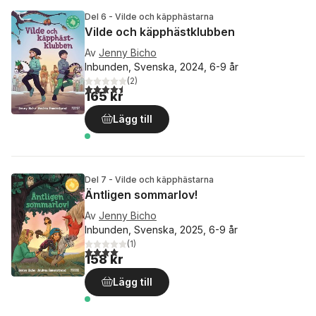
Del 6 - Vilde och käpphästarna
Vilde och käpphästklubben
Av
Jenny Bicho
Inbunden, Svenska, 2024, 6-9 år
(
2
)
4,5
utav 5 stjärnor. Totalt antal röster:
165 kr
Lägg till
Del 7 - Vilde och käpphästarna
Äntligen sommarlov!
Av
Jenny Bicho
Inbunden, Svenska, 2025, 6-9 år
(
1
)
4,0
utav 5 stjärnor. Totalt antal röster:
158 kr
Lägg till