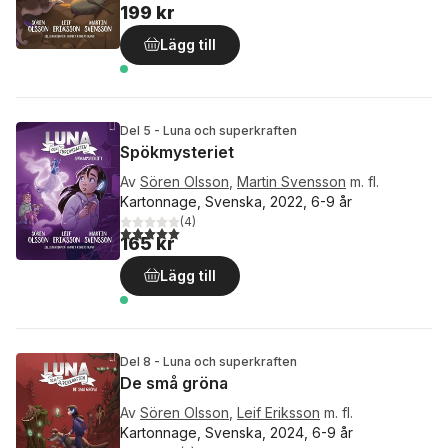
199 kr
Lägg till
Del 5 - Luna och superkraften
Spökmysteriet
Av
Sören Olsson
,
Martin Svensson
m. fl.
Kartonnage, Svenska, 2022, 6-9 år
(
4
)
5,0
utav 5 stjärnor. Totalt antal röster:
165 kr
Lägg till
Del 8 - Luna och superkraften
De små gröna
Av
Sören Olsson
,
Leif Eriksson
m. fl.
Kartonnage, Svenska, 2024, 6-9 år