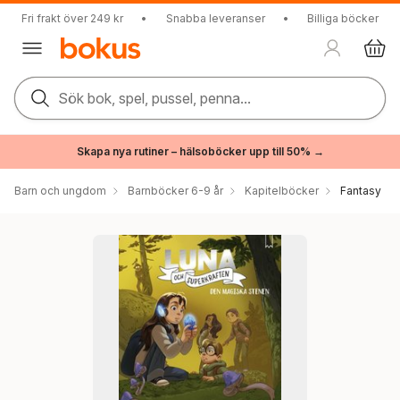
Fri frakt över 249 kr
•
Snabba leveranser
•
Billiga böcker
Sök bok, spel, pussel, penna...
Skapa nya rutiner – hälsoböcker upp till 50% →
Barn och ungdom
Barnböcker 6-9 år
Kapitelböcker
Fantasy