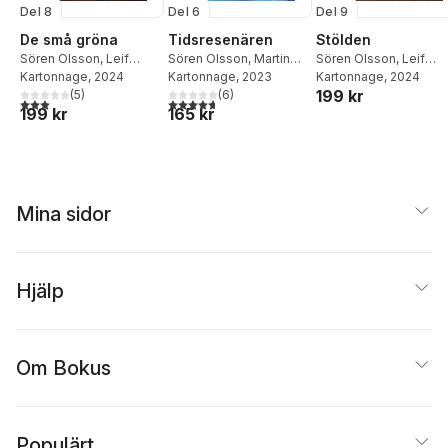
Del 8
Del 6
Del 9
De små gröna
Tidsresenären
Stölden
Sören Olsson
,
Leif
Sören Olsson
,
Martin
Sören Olsson
,
Leif
Eriksson
Kartonnage
,
Martin
, 2024
Svensson
Kartonnage
,
Leif
, 2023
Eriksson
Kartonnage
,
Martin
, 2024
199 kr
Svensson
(
5
)
Eriksson
(
6
)
Svensson
3,0
utav 5 stjärnor. Totalt antal röster:
4,7
utav 5 stjärnor. Totalt antal röster:
199 kr
165 kr
Mina sidor
Hjälp
Om Bokus
Populärt