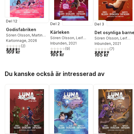
Del 12
Del 2
Del 3
Godisfabriken
Kärleken
Det osynliga barne
Sören Olsson
,
Martin
Sören Olsson
,
Leif
Sören Olsson
,
Leif
Svensson
Kartonnage
,
Leif
, 2026
Eriksson
Inbunden
,
, 2021
Martin
Eriksson
Inbunden
,
, 2021
Martin
Eriksson
(
2
)
4,5
utav 5 stjärnor. Totalt antal röster:
Svensson
(
9
)
Svensson
(
7
)
4,0
utav 5 stjärnor. Totalt antal röster:
169 kr
5,0
utav 5 stjärnor. Tota
165 kr
165 kr
Hoppa över listan
Du kanske också är intresserad av