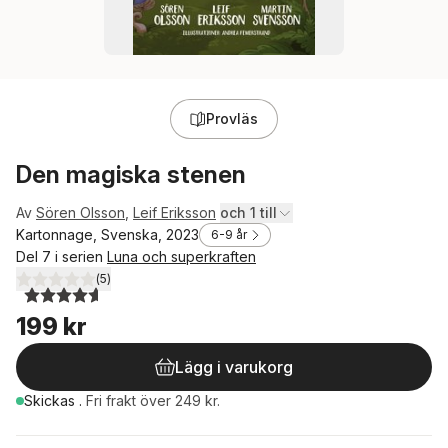
Provläs
Den magiska stenen
Av
Sören Olsson
,
Leif Eriksson
och 1 till
Kartonnage, Svenska, 2023
6-9 år
Del 7 i serien
Luna och superkraften
(
5
)
4,6
utav 5 stjärnor. Totalt antal röster:
199 kr
Lägg i varukorg
Skickas
.
Fri frakt över 249 kr.