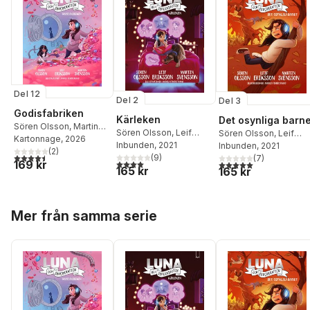
Del 12
Del 2
Del 3
Godisfabriken
Kärleken
Det osynliga barne
Sören Olsson
,
Martin
Sören Olsson
,
Leif
Sören Olsson
,
Leif
Svensson
Kartonnage
,
Leif
, 2026
Eriksson
Inbunden
,
, 2021
Martin
Eriksson
Inbunden
,
, 2021
Martin
Eriksson
(
2
)
4,5
utav 5 stjärnor. Totalt antal röster:
Svensson
(
9
)
Svensson
(
7
)
4,0
utav 5 stjärnor. Totalt antal röster:
169 kr
5,0
utav 5 stjärnor. Tota
165 kr
165 kr
Hoppa över listan
Mer från samma serie