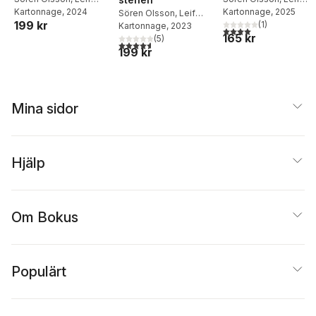
Eriksson
Kartonnage
,
Martin
, 2024
Eriksson
Kartonnage
,
Martin
, 2025
Sören Olsson
,
Leif
199 kr
Svensson
Svensson
(
1
)
Eriksson
Kartonnage
,
Martin
, 2023
4,0
utav 5 stjärnor. Tota
165 kr
Svensson
(
5
)
4,6
utav 5 stjärnor. Totalt antal röster:
199 kr
Mina sidor
Hjälp
Om Bokus
Populärt