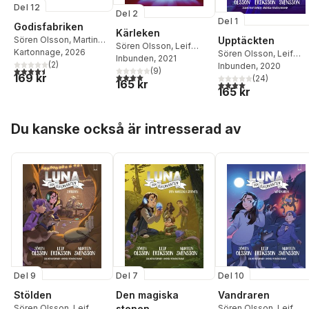
Del 12
Del 2
Del 1
Godisfabriken
Kärleken
Upptäckten
Sören Olsson
,
Martin
Sören Olsson
,
Leif
Svensson
Kartonnage
,
Leif
, 2026
Sören Olsson
,
Leif
Eriksson
Inbunden
,
, 2021
Martin
Eriksson
(
2
)
Eriksson
Inbunden
,
, 2020
Martin
4,5
utav 5 stjärnor. Totalt antal röster:
Svensson
(
9
)
4,0
utav 5 stjärnor. Totalt antal röster:
169 kr
Svensson
(
24
)
165 kr
4,0
utav 5 stjärnor. Tota
165 kr
Hoppa över listan
Du kanske också är intresserad av
Del 9
Del 7
Del 10
Stölden
Den magiska
Vandraren
Sören Olsson
,
Leif
stenen
Sören Olsson
,
Leif