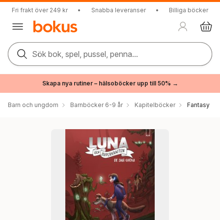
Fri frakt över 249 kr
•
Snabba leveranser
•
Billiga böcker
Sök bok, spel, pussel, penna...
Skapa nya rutiner – hälsoböcker upp till 50% →
Barn och ungdom
Barnböcker 6-9 år
Kapitelböcker
Fantasy