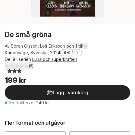
De små gröna
Av
Sören Olsson
,
Leif Eriksson
och 1 till
Kartonnage, Svenska, 2024
6-9 år
Del 8 i serien
Luna och superkraften
(
5
)
3,0
utav 5 stjärnor. Totalt antal röster:
199 kr
Lägg i varukorg
.
Fri frakt över 249 kr.
Fler format och utgåvor