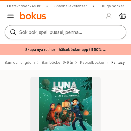
Fri frakt över 249 kr
•
Snabba leveranser
•
Billiga böcker
Sök bok, spel, pussel, penna...
Skapa nya rutiner – hälsoböcker upp till 50% →
Barn och ungdom
Barnböcker 6-9 år
Kapitelböcker
Fantasy