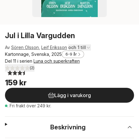
Jul i Lilla Vargudden
Av
Sören Olsson
,
Leif Eriksson
och 1 till
Kartonnage, Svenska, 2025
6-9 år
Del 11 i serien
Luna och superkraften
(
2
)
3,5
utav 5 stjärnor. Totalt antal röster:
159 kr
Lägg i varukorg
.
Fri frakt över 249 kr.
Beskrivning