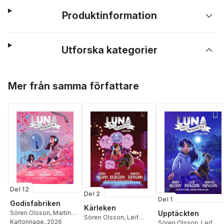
Produktinformation
Utforska kategorier
Hoppa över listan
Mer från samma författare
Del 12
Del 2
Del 1
Godisfabriken
Kärleken
Upptäckten
Sören Olsson
,
Martin
Sören Olsson
,
Leif
Svensson
Kartonnage
,
Leif
, 2026
Sören Olsson
,
Leif