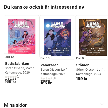
Hoppa över listan
Du kanske också är intresserad av
Del 12
Del 10
Del 9
Godisfabriken
Vandraren
Stölden
Sören Olsson
,
Martin
Sören Olsson
,
Leif
Sören Olsson
,
Leif
Svensson
Kartonnage
,
Leif
, 2026
Eriksson
Kartonnage
,
Martin
, 2025
Eriksson
Kartonnage
,
Martin
, 2024
Eriksson
(
2
)
199 kr
Svensson
(
1
)
Svensson
4,5
utav 5 stjärnor. Totalt antal röster:
4,0
utav 5 stjärnor. Totalt antal röster:
169 kr
165 kr
Mina sidor