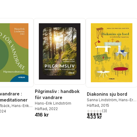
Pilgrimsliv : handbok
 vandrare :
Diakonins sju bord
för vandrare
smeditationer
Sanna Lindström
,
Hans-Erik
Hans-Erik Lindström
Lindström
Häftad
, 2015
efbäck
,
Hans-Erik
Häftad
, 2022
(
3
)
m
2024
,
Tomas
5,0
utav 5 stjärnor. Totalt ant
416 kr
433 kr
rk