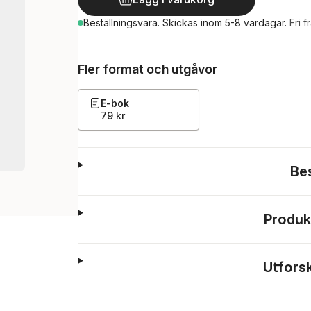
Beställningsvara.
Skickas
inom 5-8 vardagar
.
Fri f
Fler format och utgåvor
E-bok
79 kr
Be
Produk
Utfors