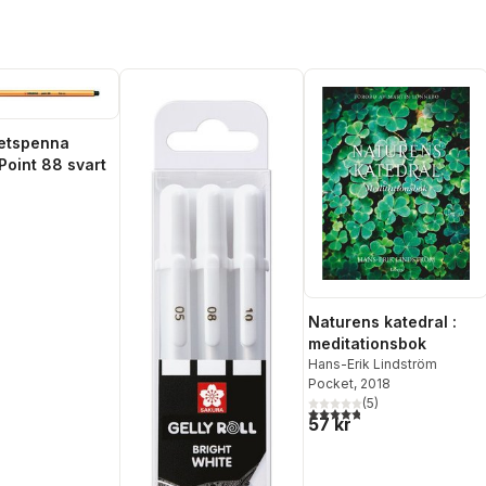
etspenna
Point 88 svart
Naturens katedral :
meditationsbok
Hans-Erik Lindström
Pocket
, 2018
(
5
)
4,8
utav 5 stjärnor. Totalt ant
57 kr