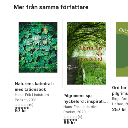
Hoppa över listan
Mer från samma författare
Naturens katedral :
Ord för
meditationsbok
pilgrim
Hans-Erik Lindström
Pilgrimens sju
Birgit Gr
Pocket
, 2018
nyckelord : inspiration
Lindströ
Häftad
, 
(
5
)
för din livsresa
Hans-Erik Lindström
4,8
utav 5 stjärnor. Totalt antal röster:
257 kr
Wetterma
57 kr
Pocket
, 2020
(
6
)
4,8
utav 5 stjärnor. Totalt antal röster:
89 kr