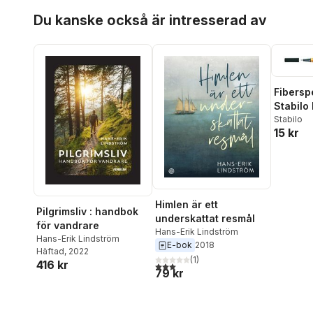
Hoppa över listan
Du kanske också är intresserad av
Fibersp
Stabilo 
Stabilo
15 kr
Himlen är ett
Pilgrimsliv : handbok
underskattat resmål
för vandrare
Hans-Erik Lindström
Hans-Erik Lindström
E-bok
2018
Häftad
, 2022
(
1
)
416 kr
3,0
utav 5 stjärnor. Totalt antal röster:
79 kr