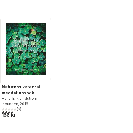
Naturens katedral :
meditationsbok
Hans-Erik Lindström
Inbunden
, 2016
(
3
)
al röster:
4,0
utav 5 stjärnor. Totalt antal röster:
156 kr