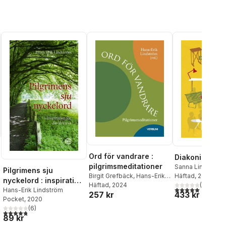
Ord för vandrare :
Diakonins sju
pilgrimsmeditationer
Sanna Lindström
Pilgrimens sju
Lindström
Häftad
, 2015
Birgit Grefbäck
,
Hans-Erik
nyckelord : inspiration
(
3
)
Lindström
Häftad
, 2024
,
Tomas
5,0
utav 5 stjärnor.
för din livsresa
Hans-Erik Lindström
al röster:
433 kr
257 kr
Wettermark
Pocket
, 2020
(
6
)
4,8
utav 5 stjärnor. Totalt antal röster:
89 kr