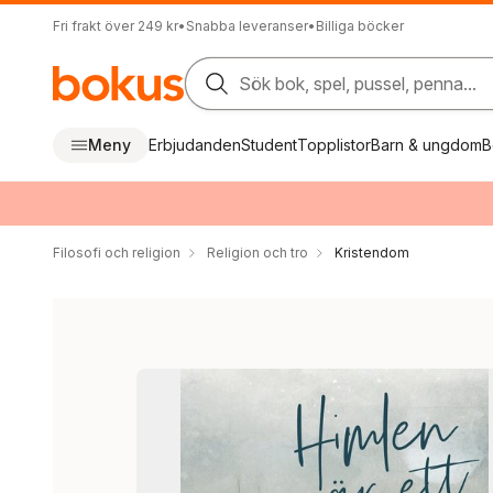
Fri frakt över 249 kr
•
Snabba leveranser
•
Billiga böcker
Sök bok, spel, pussel, penna...
Meny
Erbjudanden
Student
Topplistor
Barn & ungdom
B
Filosofi och religion
Religion och tro
Kristendom