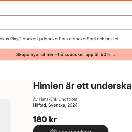
okus Play
E-böcker
Ljudböcker
Pocketböcker
Spel och pussel
Skapa nya rutiner – hälsoböcker upp till 50% →
Himlen är ett underska
Av
Hans-Erik Lindström
Häftad, Svenska, 2024
180 kr
Lägg i varukorg