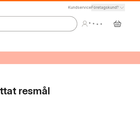
Kundservice
Företagskund?
ttat resmål