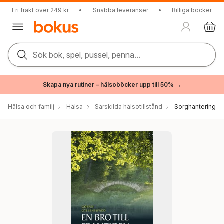
Fri frakt över 249 kr
•
Snabba leveranser
•
Billiga böcker
Sök bok, spel, pussel, penna...
Skapa nya rutiner – hälsoböcker upp till 50% →
Hälsa och familj
Hälsa
Särskilda hälsotillstånd
Sorghantering