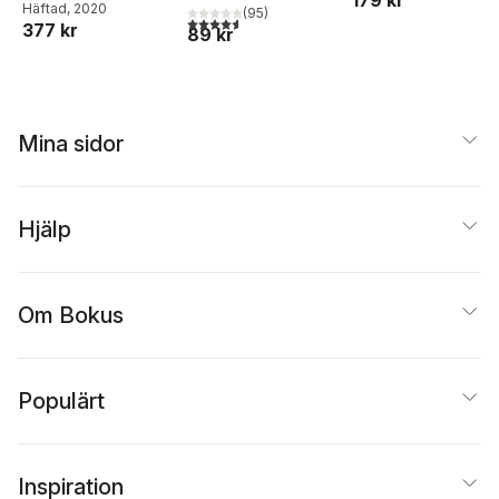
Gyllenswärd
Häftad
, 2020
2009
(
95
)
4,6
utav 5 stjärnor. Totalt antal röster:
377 kr
89 kr
Mina sidor
Hjälp
Om Bokus
Populärt
Inspiration