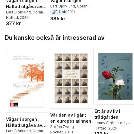
Vägar i sorgen :
Vägar i sorgen
Häftad utgåva av
Lars Björklund
,
Göran
Gyllenswärd
E-bok
2011
originalutgåva från
Lars Björklund
,
Göran
Gyllenswärd
Häftad
, 2020
385 kr
2009
377 kr
Hoppa över listan
Du kanske också är intresserad av
Ett år av liv i
Världen av i går :
trädgården
Vägar i sorgen :
en europés minnen
Jenny Strömstedt
,
Häftad utgåva av
Stefan Zweig
Victoria Skoglund
Häftad
, 2026
originalutgåva från
Lars Björklund
,
Göran
Pocket
, 2013
179 kr