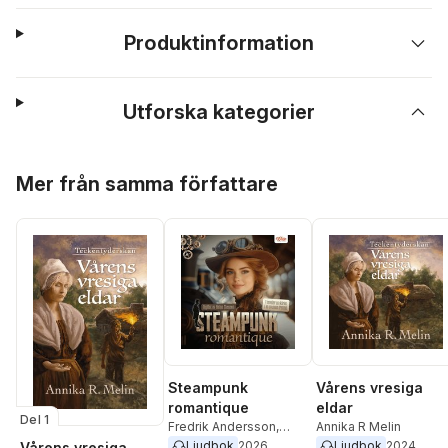
Produktinformation
Utforska kategorier
Hoppa över listan
Mer från samma författare
Steampunk
Vårens vresiga
romantique
eldar
Del 1
Fredrik Andersson
,
Annika R Melin
Naemi Blanch
,
Annika R.
Ljudbok
2026
Ljudbok
2024
Vårens vresiga