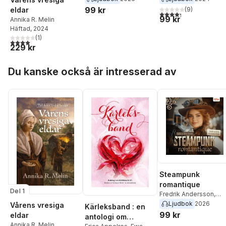
Melin
,
Frida Olsson
,
99 kr
(
9
)
eldar
4,3
utav 5 stjärnor. Tota
Monica Kristensveen
,
99 kr
Annika R. Melin
Staffan Whilstrand
,
Häftad
, 2024
Isabella Torregiani
(
1
)
4,0
utav 5 stjärnor. Totalt antal röster:
229 kr
Hoppa över listan
Du kanske också är intresserad av
Steampunk
romantique
Del 1
Fredrik Andersson
,
Naemi Blanch
,
Annika 
Ljudbok
2026
Vårens vresiga
Kärleksband : en
Melin
,
Frida Olsson
,
99 kr
eldar
antologi om
Monica Kristensveen
,
Annika R. Melin