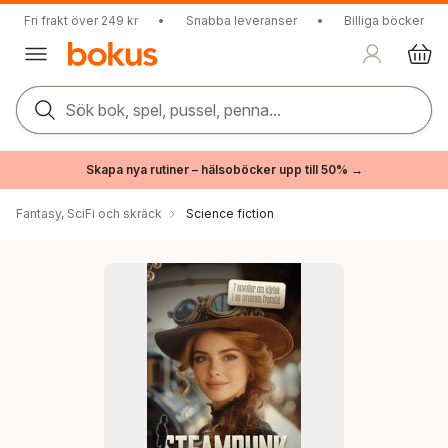
Fri frakt över 249 kr
•
Snabba leveranser
•
Billiga böcker
Sök bok, spel, pussel, penna...
Skapa nya rutiner – hälsoböcker upp till 50% →
Fantasy, SciFi och skräck
Science fiction