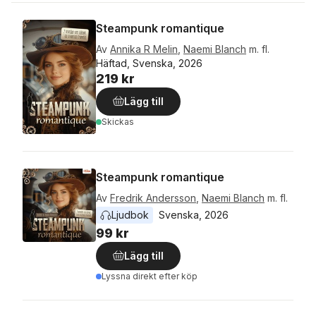
Steampunk romantique
Av
Annika R Melin
,
Naemi Blanch
m. fl.
Häftad, Svenska, 2026
219 kr
Lägg till
Skickas
Steampunk romantique
Av
Fredrik Andersson
,
Naemi Blanch
m. fl.
Ljudbok
Svenska
, 
2026
99 kr
Lägg till
Lyssna direkt efter köp