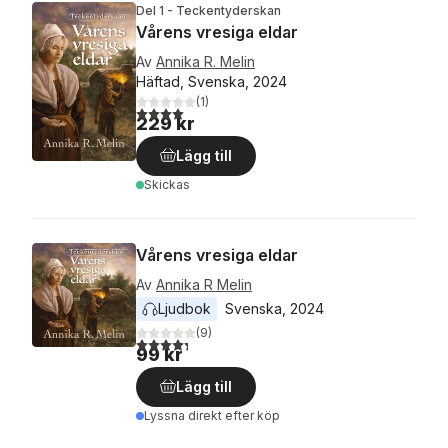
Del 1 - Teckentyderskan
Vårens vresiga eldar
Av
Annika R. Melin
Häftad, Svenska, 2024
(
1
)
4,0
utav 5 stjärnor. Totalt antal röster:
229 kr
Lägg till
Skickas
Vårens vresiga eldar
Av
Annika R Melin
Ljudbok
Svenska
, 
2024
(
9
)
4,3
utav 5 stjärnor. Totalt antal röster:
99 kr
Lägg till
Lyssna direkt efter köp