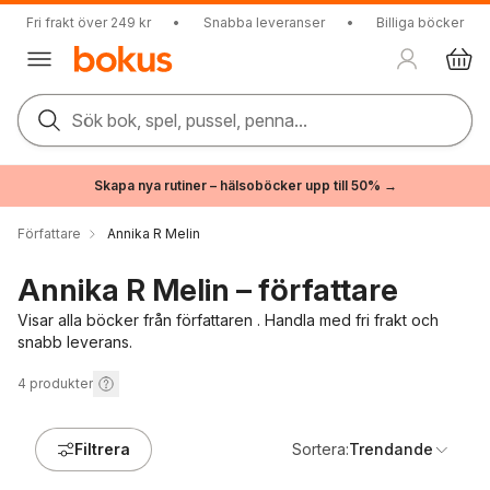
Fri frakt över 249 kr
•
Snabba leveranser
•
Billiga böcker
Sök bok, spel, pussel, penna...
Skapa nya rutiner – hälsoböcker upp till 50% →
Författare
Annika R Melin
Annika R Melin – författare
Visar alla böcker från författaren . Handla med fri frakt och
snabb leverans.
4
produkter
Filtrera
Sortera:
Trendande