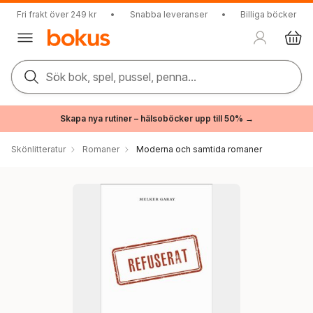
Fri frakt över 249 kr
•
Snabba leveranser
•
Billiga böcker
Sök bok, spel, pussel, penna...
Skapa nya rutiner – hälsoböcker upp till 50% →
Skönlitteratur
Romaner
Moderna och samtida romaner