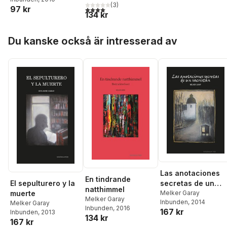
(
3
)
97 kr
4,0
utav 5 stjärnor. Totalt antal röster:
134 kr
Hoppa över listan
Du kanske också är intresserad av
Las anotaciones
En tindrande
El sepulturero y la
secretas de un
natthimmel
muerte
sacristán
Melker Garay
Melker Garay
Inbunden
, 2014
Melker Garay
Inbunden
, 2016
167 kr
Inbunden
, 2013
134 kr
167 kr