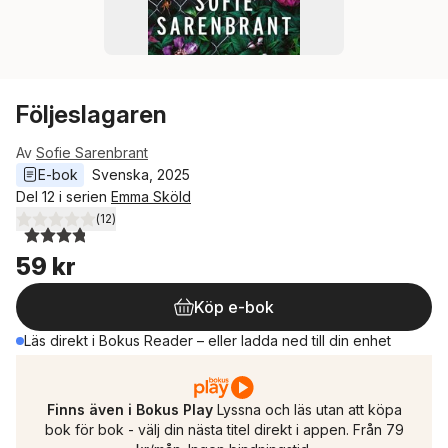
Följeslagaren
Av
Sofie Sarenbrant
E-bok
Svenska
, 
2025
Del 12 i serien
Emma Sköld
(
12
)
3,8
utav 5 stjärnor. Totalt antal röster:
59 kr
Köp e-bok
Läs direkt i Bokus Reader – eller ladda ned till din enhet
Finns även i Bokus Play
Lyssna och läs utan att köpa
bok för bok - välj din nästa titel direkt i appen. Från 79