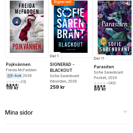
Signerad!
Del 1
Del 11
SIGNERAD -
Pojkvännen
Parasiten
BLACKOUT
Freida McFadden
Sofie Sarenbrant
E-bok
2026
Sofie Sarenbrant
Pocket
, 2024
Inbunden
, 2026
(
11
)
(
40
)
4,3
utav 5 stjärnor. Totalt antal röster:
4,1
utav 5 stjärnor. Total
259 kr
119 kr
89 kr
Mina sidor