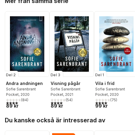
Mer från samma serie
Del 2
Del 3
Del 1
Andra andningen
Visning pågår
Vila i frid
Sofie Sarenbrant
Sofie Sarenbrant
Sofie Sarenbrant
Pocket
, 2020
Pocket
, 2021
Pocket
, 2020
(
84
)
(
54
)
(
75
)
4,1
utav 5 stjärnor. Totalt antal röster:
4,1
utav 5 stjärnor. Totalt antal röster:
4,1
utav 5 stjärnor. Total
89 kr
89 kr
99 kr
Hoppa över listan
Du kanske också är intresserad av