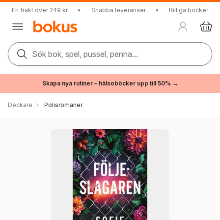
Fri frakt över 249 kr
•
Snabba leveranser
•
Billiga böcker
Sök bok, spel, pussel, penna...
Skapa nya rutiner – hälsoböcker upp till 50% →
Deckare
Polisromaner