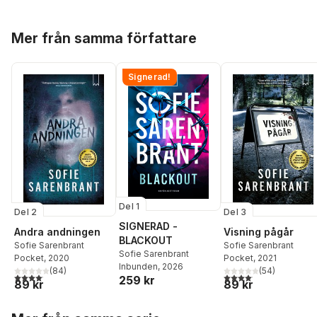
Hoppa över listan
Mer från samma författare
Signerad!
Del 1
Del 2
Del 3
SIGNERAD -
Andra andningen
Visning pågår
BLACKOUT
Sofie Sarenbrant
Sofie Sarenbrant
Sofie Sarenbrant
Pocket
, 2020
Pocket
, 2021
Inbunden
, 2026
(
84
)
(
54
)
4,1
utav 5 stjärnor. Totalt antal röster:
4,1
utav 5 stjärnor. Total
259 kr
89 kr
89 kr
Hoppa över listan