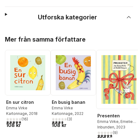
Utforska kategorier
Hoppa över listan
Mer från samma författare
En sur citron
En busig banan
Emma Virke
Emma Virke
Kartonnage
, 2018
Kartonnage
, 2022
Presenten
(
16
)
(
3
)
4,8
utav 5 stjärnor. Totalt antal röster:
3,7
utav 5 stjärnor. Totalt antal röster:
Emma Virke
,
Emelie
108 kr
108 kr
Östergren
Inbunden
, 2023
(
9
)
4,8
utav 5 stjärnor. Tota