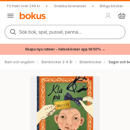
Fri frakt över 249 kr
•
Snabba leveranser
•
Billiga böcker
Sök bok, spel, pussel, penna...
Skapa nya rutiner – hälsoböcker upp till 50% →
Barn och ungdom
Barnböcker 3-6 år
Bilderböcker
Sagor och be