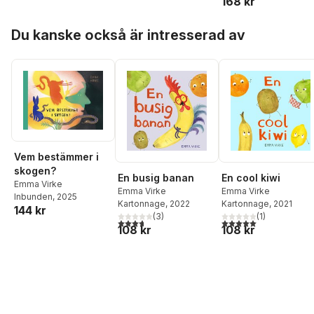
168 kr
Hoppa över listan
Du kanske också är intresserad av
Vem bestämmer i
skogen?
En busig banan
En cool kiwi
Emma Virke
Emma Virke
Emma Virke
Inbunden
, 2025
Kartonnage
, 2022
Kartonnage
, 2021
144 kr
(
3
)
(
1
)
3,7
utav 5 stjärnor. Totalt antal röster:
5,0
utav 5 stjärnor. Tota
108 kr
108 kr