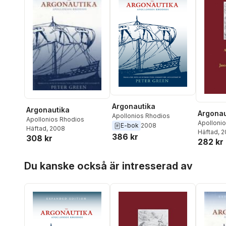
Argonautika
Argonautika
Argonau
Apollonios Rhodios
Apollonios Rhodios
Apolloni
E-bok
2008
Häftad
, 2008
Häftad
, 
386 kr
308 kr
282 kr
Hoppa över listan
Du kanske också är intresserad av