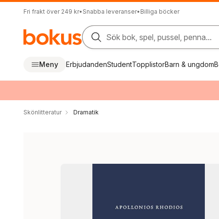
Fri frakt över 249 kr
•
Snabba leveranser
•
Billiga böcker
Sök bok, spel, pussel, penna...
Meny
Erbjudanden
Student
Topplistor
Barn & ungdom
B
Skönlitteratur
Dramatik