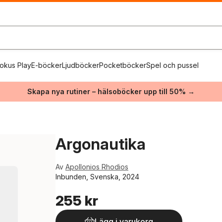
okus Play
E-böcker
Ljudböcker
Pocketböcker
Spel och pussel
Skapa nya rutiner – hälsoböcker upp till 50% →
Argonautika
Av
Apollonios Rhodios
Inbunden, Svenska, 2024
255 kr
Lägg i varukorg