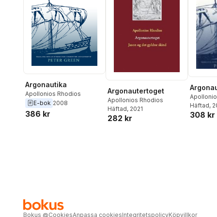
Argonautika
Argonau
Argonautertoget
Apollonios Rhodios
Apolloni
Apollonios Rhodios
E-bok
2008
Häftad
, 
Häftad
, 2021
386 kr
308 kr
282 kr
Bokus
@
Cookies
Anpassa cookies
Integritetspolicy
Köpvillkor