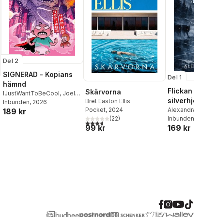
Del 2
SIGNERAD - Kopians
Del 1
hämnd
Flickan och
Skärvorna
IJustWantToBeCool
,
Joel
silverhjorten
Bret Easton Ellis
Adolphson
Inbunden
, 2026
,
Emil Ejdemo
Alexandra Bring
Pocket
, 2024
189 kr
Beer
,
Victor Beer
Inbunden
, 2026
(
22
)
3,7
utav 5 stjärnor. Totalt antal röster:
169 kr
99 kr