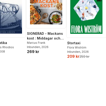
SIGNERAD - Mackans
kost : Middagar och
tika
matlådor
Marcus Frank
Stortaxi
Inbunden
, 2026
os Rhodios
Flora Wiström
269 kr
2008
Inbunden
, 2026
209 kr
259 kr