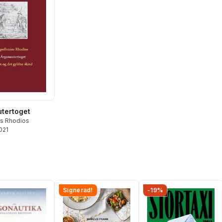
tertoget
os Rhodios
2021
Signerad!
-19%