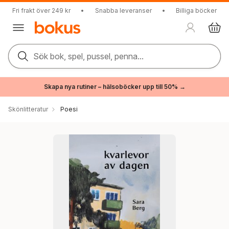
Fri frakt över 249 kr
•
Snabba leveranser
•
Billiga böcker
Sök bok, spel, pussel, penna...
Skapa nya rutiner – hälsoböcker upp till 50% →
Skönlitteratur
Poesi