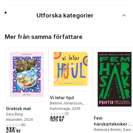
Utforska kategorier
Hoppa över listan
Mer från samma författare
Vi letar hjul
Bettina Johansson
,
Grekisk mat
Sara Berg
Kartonnage
,
Karin
, 2025
Frimodig
(
1
)
Sara Berg
5,0
utav 5 stjärnor. Totalt antal röster:
Fem
105 kr
Inbunden
, 2024
härskartekniker :
(
6
)
3,3
utav 5 stjärnor. Totalt antal röster:
Femtio
Rebecka Bohlin
,
Sara
246 kr