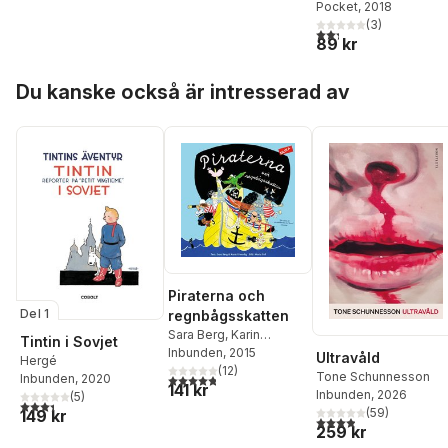
Berg
Pocket
, 2018
motståndsstrategi
(
3
)
r
2,3
utav 5 stjärnor. Tota
89 kr
Hoppa över listan
Du kanske också är intresserad av
Piraterna och
Del 1
regnbågsskatten
Sara Berg
,
Karin
Tintin i Sovjet
Frimodig
Inbunden
,
, 2015
Maria Poll
Ultravåld
Hergé
(
12
)
Tone Schunnesson
4,8
utav 5 stjärnor. Totalt antal röster:
Inbunden
, 2020
141 kr
Inbunden
, 2026
(
5
)
3,4
utav 5 stjärnor. Totalt antal röster:
(
59
)
149 kr
3,9
utav 5 stjärnor. Tota
259 kr