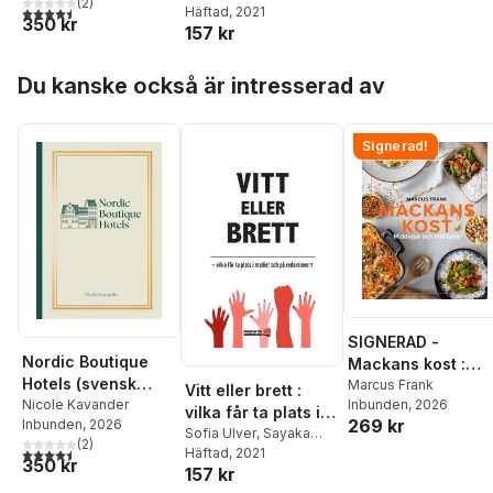
(
2
)
4,5
utav 5 stjärnor. Totalt antal röster:
Osanami Törngren
Häftad
, 2021
,
redaktioner?
350 kr
157 kr
Hynek Pallas
,
Sakine
Madon
,
Arash Mokhtari
,
Hoppa över listan
Rouzbeh Djalaie
,
Nicole
Du kanske också är intresserad av
Kavander
,
Tobias
Hübinette
,
Jan Inge
Jönhill
,
Heike Graf
,
Signerad!
Kerstin Gustafsson
Figueroa
,
Karl-Arvid
Färm
,
Paul Frigyes
,
Roshanak Fatahian
,
Malcom Kyeyune
,
Peter
M Dahlgren
SIGNERAD -
Nordic Boutique
Mackans kost :
Hotels (svensk
Middagar och
Marcus Frank
Vitt eller brett :
Inbunden
, 2026
utgåva)
Nicole Kavander
matlådor
vilka får ta plats i
269 kr
Inbunden
, 2026
medier och på
Sofia Ulver
,
Sayaka
(
2
)
4,5
utav 5 stjärnor. Totalt antal röster:
Osanami Törngren
Häftad
, 2021
,
redaktioner?
350 kr
157 kr
Hynek Pallas
,
Sakine
Madon
,
Arash Mokhtari
,