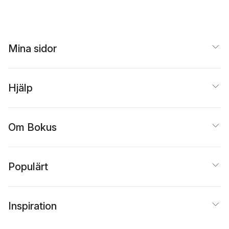
Rouzbeh Djalaie
,
Nicole
Kavander
,
Tobias
Hübinette
,
Jan Inge
Jönhill
,
Heike Graf
,
Kerstin Gustafsson
Mina sidor
Figueroa
,
Karl-Arvid
Färm
,
Paul Frigyes
,
Roshanak Fatahian
,
Malcom Kyeyune
,
Peter
Hjälp
M Dahlgren
Om Bokus
Populärt
Inspiration