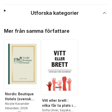
Utforska kategorier
Hoppa över listan
Mer från samma författare
Nordic Boutique
Hotels (svensk
Vitt eller brett :
utgåva)
Nicole Kavander
vilka får ta plats i
Inbunden
, 2026
medier och på
Sofia Ulver
,
Sayaka