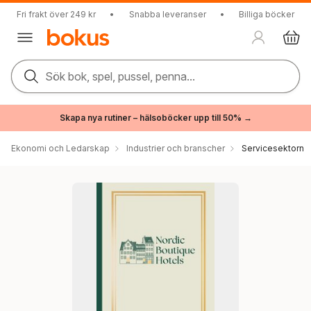
Fri frakt över 249 kr
•
Snabba leveranser
•
Billiga böcker
Sök bok, spel, pussel, penna...
Skapa nya rutiner – hälsoböcker upp till 50% →
Ekonomi och Ledarskap
Industrier och branscher
Servicesektorn