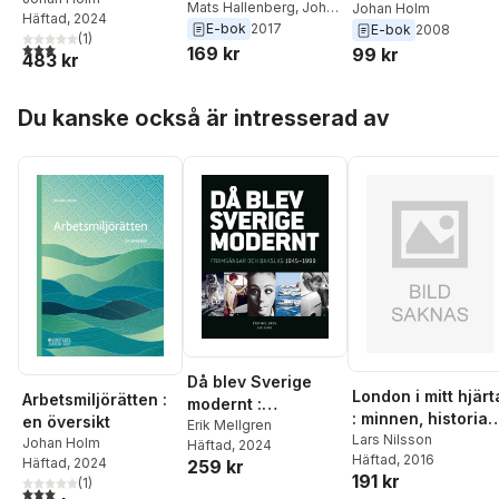
förhandlingar
Mats Hallenberg
,
Johan
serenad
Johan Holm
Häftad
, 2024
Holm
E-bok
2017
E-bok
2008
påverkade svensk
(
1
)
3,0
utav 5 stjärnor. Totalt antal röster:
169 kr
99 kr
statsbildning i
483 kr
tidigmodern tid
Hoppa över listan
Du kanske också är intresserad av
Då blev Sverige
London i mitt hjärt
Arbetsmiljörätten :
modernt :
: minnen, historia
en översikt
framgångar och
Erik Mellgren
och besökstips
Lars Nilsson
Johan Holm
Häftad
, 2024
bakslag 1945-1999
Häftad
, 2016
Häftad
, 2024
259 kr
191 kr
(
1
)
3,0
utav 5 stjärnor. Totalt antal röster: