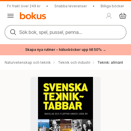
Fri frakt över 249 kr
•
Snabba leveranser
•
Billiga böcker
Sök bok, spel, pussel, penna...
Skapa nya rutiner – hälsoböcker upp till 50% →
Naturvetenskap och teknik
Teknik och industri
Teknik: allmänt