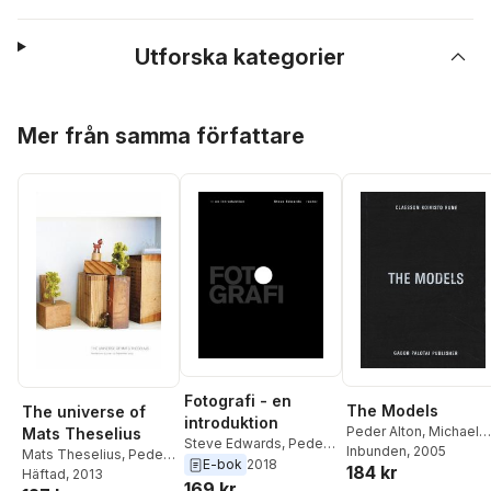
Utforska kategorier
Hoppa över listan
Mer från samma författare
Fotografi - en
The Models
The universe of
introduktion
Peder Alton
,
Michael
Mats Theselius
Steve Edwards
,
Peder
Nanfeldt
Inbunden
,
, 2005
Mårten
Mats Theselius
,
Peder
Alton
E-bok
2018
184 kr
Claesson
,
Eiro Koivist
Alton
Häftad
,
Elna Svenle
, 2013
169 kr
Ola Rune