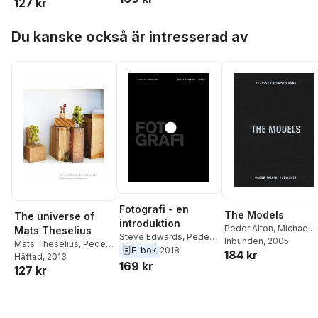
127 kr
Hoppa över listan
Du kanske också är intresserad av
Fotografi - en
The Models
The universe of
introduktion
Peder Alton
,
Michael
Mats Theselius
Steve Edwards
,
Peder
Nanfeldt
Inbunden
,
, 2005
Mårten
Mats Theselius
,
Peder
Alton
E-bok
2018
184 kr
Claesson
,
Eiro Koivist
Alton
Häftad
,
Elna Svenle
, 2013
169 kr
Ola Rune
127 kr