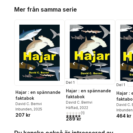
Hoppa över listan
Mer från samma serie
Del 1
Del 1
Hajar : en spännande
Hajar : en spännande
Hajar :
faktabok
faktabok
faktabo
David C. Bernvi
David C. Bernvi
David C. 
Häftad
, 2022
Inbunden
, 2025
Inbunden
(
1
)
207 kr
464 kr
5,0
utav 5 stjärnor. Totalt antal röster:
289 kr
Hoppa över listan
Du kanske också är intresserad av