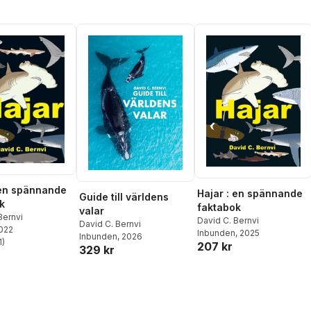
 en spännande
Hajar : en spännande
Guide till världens
k
faktabok
valar
Bernvi
David C. Bernvi
David C. Bernvi
2022
Inbunden
, 2025
Inbunden
, 2026
1
)
207 kr
stjärnor. Totalt antal röster:
329 kr