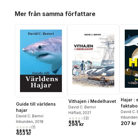
Hoppa över listan
Mer från samma författare
Hajar :
Vithajen i Medelhavet
Guide till världens
faktabo
David C. Bernvi
hajar
David C. 
Häftad
, 2021
David C. Bernvi
Inbunden
(
3
)
3,7
utav 5 stjärnor. Totalt antal röster:
Inbunden
, 2018
207 kr
294 kr
(
1
)
5,0
utav 5 stjärnor. Totalt antal röster:
453 kr