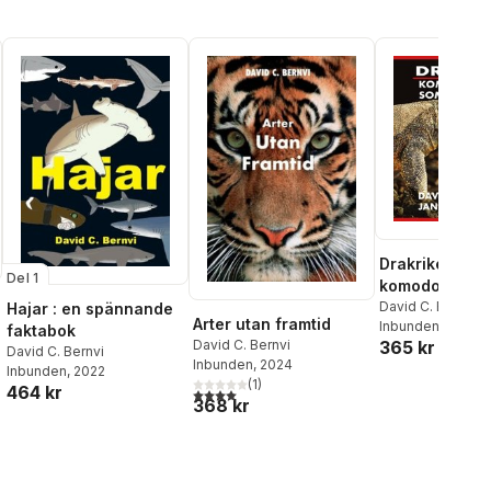
Drakriket :
Del 1
komodovaran
toppredator
David C. Bernvi
,
J
Hajar : en spännande
Arter utan framtid
Fleischmann
Inbunden
, 2025
faktabok
365 kr
David C. Bernvi
David C. Bernvi
Inbunden
, 2024
Inbunden
, 2022
(
1
)
464 kr
4,0
utav 5 stjärnor. Totalt antal röster:
368 kr