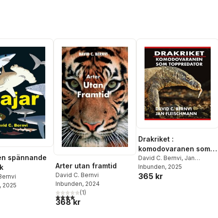
Drakriket :
komodovaranen som
 en spännande
toppredator
David C. Bernvi
,
Jan
Arter utan framtid
Fleischmann
Inbunden
, 2025
k
365 kr
David C. Bernvi
Bernvi
Inbunden
, 2024
, 2025
(
1
)
4,0
utav 5 stjärnor. Totalt antal röster:
368 kr