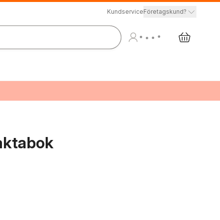
Kundservice
Företagskund?
faktabok