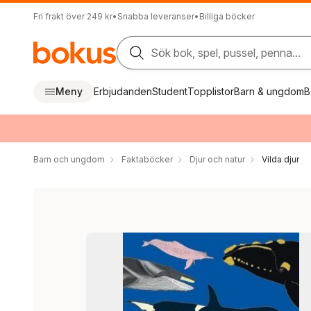
Fri frakt över 249 kr
•
Snabba leveranser
•
Billiga böcker
Sök bok, spel, pussel, penna...
Meny
Erbjudanden
Student
Topplistor
Barn & ungdom
B
Barn och ungdom
Faktaböcker
Djur och natur
Vilda djur