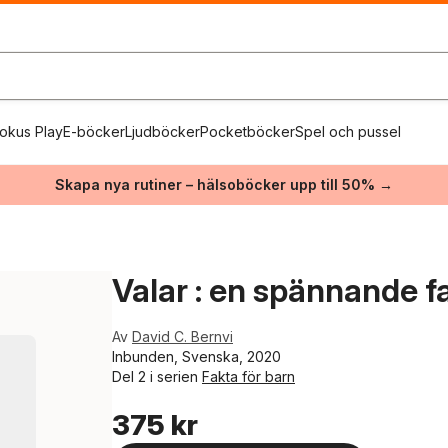
okus Play
E-böcker
Ljudböcker
Pocketböcker
Spel och pussel
Skapa nya rutiner – hälsoböcker upp till 50% →
Valar : en spännande 
Av
David C. Bernvi
Inbunden, Svenska, 2020
Del 2 i serien
Fakta för barn
375 kr