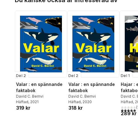
Del 2
Del 2
Del 1
Valar : en spännande
Valar : en spännande
Hajar :
faktabok
faktabok
faktabo
David C. Bernvi
David C. Bernvi
David C. 
Häftad
, 2021
Häftad
, 2020
Häftad
, 
319 kr
318 kr
(
5,0
utav 5 
289 kr