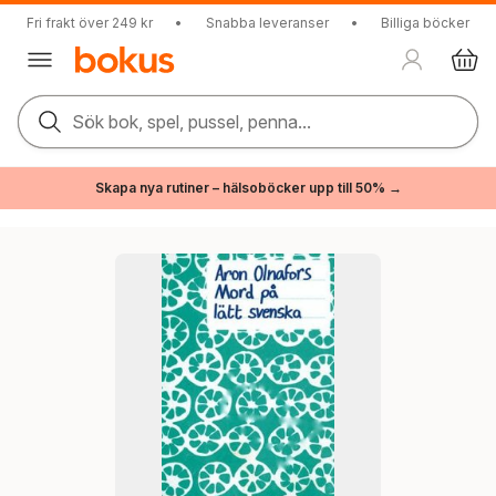
Fri frakt över 249 kr
•
Snabba leveranser
•
Billiga böcker
Sök bok, spel, pussel, penna...
Skapa nya rutiner – hälsoböcker upp till 50% →