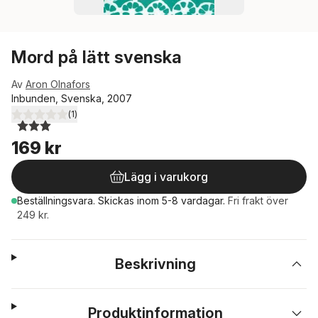
Mord på lätt svenska
Av
Aron Olnafors
Inbunden, Svenska, 2007
(
1
)
3,0
utav 5 stjärnor. Totalt antal röster:
169 kr
Lägg i varukorg
Beställningsvara.
Skickas
inom 5-8 vardagar
.
Fri frakt över
249 kr.
Beskrivning
Produktinformation