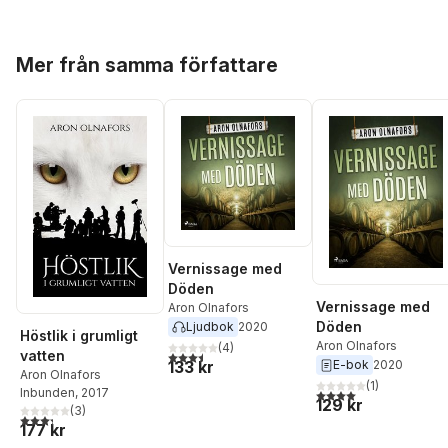
Hoppa över listan
Mer från samma författare
Vernissage med
Döden
Vernissage med
Aron Olnafors
Döden
Ljudbok
2020
Höstlik i grumligt
Aron Olnafors
(
4
)
vatten
3,5
utav 5 stjärnor. Totalt antal röster:
133 kr
E-bok
2020
Aron Olnafors
(
1
)
Inbunden
, 2017
4,0
utav 5 stjärnor. Tota
129 kr
(
3
)
3,3
utav 5 stjärnor. Totalt antal röster:
177 kr