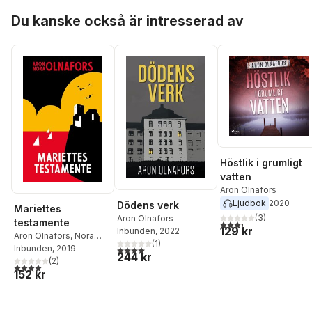
Hoppa över listan
Du kanske också är intresserad av
Höstlik i grumligt
vatten
Aron Olnafors
Ljudbok
2020
Dödens verk
Mariettes
(
3
)
Aron Olnafors
testamente
3,3
utav 5 stjärnor. Tota
129 kr
Inbunden
, 2022
Aron Olnafors
,
Nora
(
1
)
Olnafors
Inbunden
, 2019
4,0
utav 5 stjärnor. Totalt antal röster:
244 kr
(
2
)
4,0
utav 5 stjärnor. Totalt antal röster:
152 kr