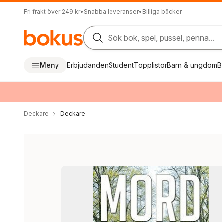
Fri frakt över 249 kr
•
Snabba leveranser
•
Billiga böcker
Sök bok, spel, pussel, penna...
Meny
Erbjudanden
Student
Topplistor
Barn & ungdom
B
Deckare
Deckare