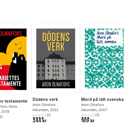
Dödens verk
Mord på lätt svenska
es testamente
Aron Olnafors
Aron Olnafors
afors
,
Nora
Inbunden
, 2022
Inbunden
, 2007
, 2019
(
1
)
(
1
)
2
)
4,0
utav 5 stjärnor. Totalt antal röster:
3,0
utav 5 stjärnor. Totalt ant
stjärnor. Totalt antal röster:
244 kr
169 kr