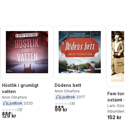
Höstlik i grumligt
Dödens bett
vatten
Aron Olnafors
Fem toner från
Ljudbok
2017
Aron Olnafors
ostämt dragsp
Ljudbok
2020
(
4
)
Lars-Gösta Naucl
3,0
utav 5 stjärnor. Totalt antal röster:
99 kr
(
3
)
Inbunden
, 2015
3,3
utav 5 stjärnor. Totalt antal röster:
129 kr
152 kr
al röster: