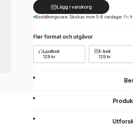
Lägg i varukorg
Beställningsvara.
Skickas
inom 5-8 vardagar
.
Fri f
Fler format och utgåvor
Ljudbok
E-bok
129 kr
129 kr
Be
Produk
Utfors