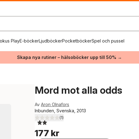
okus Play
E-böcker
Ljudböcker
Pocketböcker
Spel och pussel
Skapa nya rutiner – hälsoböcker upp till 50% →
Mord mot alla odds
Av
Aron Olnafors
Inbunden, Svenska, 2013
(
1
)
2,0
utav 5 stjärnor. Totalt antal röster:
177 kr