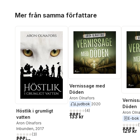
Hoppa över listan
Mer från samma författare
Vernissage med
Döden
Aron Olnafors
Vernis
Ljudbok
2020
Döden
Höstlik i grumligt
(
4
)
Aron Oln
3,5
utav 5 stjärnor. Totalt antal röster:
133 kr
vatten
E-bok
Aron Olnafors
(
4,0
utav 5 
Inbunden
, 2017
129 kr
(
3
)
3,3
utav 5 stjärnor. Totalt antal röster: