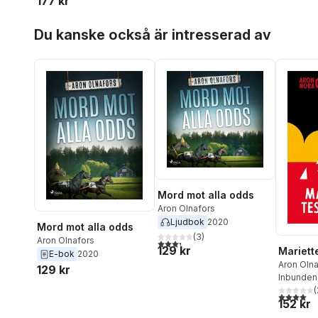
177 kr
Hoppa över listan
Du kanske också är intresserad av
Mord mot alla odds
Aron Olnafors
Ljudbok
2020
Mord mot alla odds
(
3
)
Aron Olnafors
3,3
utav 5 stjärnor. Totalt antal röster:
129 kr
Mariett
E-bok
2020
Aron Oln
129 kr
Olnafors
Inbunden
(
4,0
utav 5 
152 kr