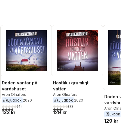
Döden väntar på
Höstlik i grumligt
värdshuset
vatten
Aron Olnafors
Aron Olnafors
Döden väntar
Ljudbok
2020
Ljudbok
2020
värdshuset
(
4
)
(
3
)
Aron Olnafors
3,8
utav 5 stjärnor. Totalt antal röster:
3,3
utav 5 stjärnor. Totalt antal röster:
133 kr
129 kr
E-bok
2020
129 kr
al röster: