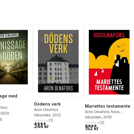
sage med
Dödens verk
Mariettes testamente
afors
Aron Olnafors
Aron Olnafors
,
Nora
2020
Inbunden
, 2022
Olnafors
Inbunden
, 2019
1
)
(
1
)
stjärnor. Totalt antal röster:
(
2
)
4,0
utav 5 stjärnor. Totalt antal röster:
4,0
utav 5 stjärnor. Totalt ant
244 kr
152 kr