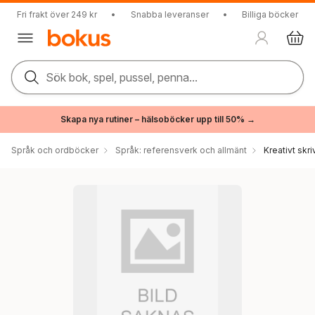
Fri frakt över 249 kr
•
Snabba leveranser
•
Billiga böcker
Sök bok, spel, pussel, penna...
Skapa nya rutiner – hälsoböcker upp till 50% →
Språk och ordböcker
Språk: referensverk och allmänt
Kreativt skr