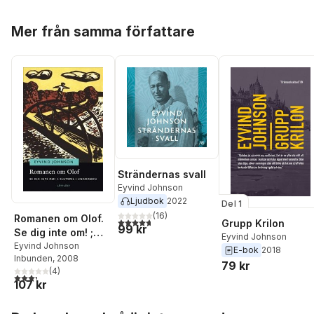
Hoppa över listan
Mer från samma författare
Strändernas svall
Eyvind Johnson
Ljudbok
2022
Del 1
(
16
)
Romanen om Olof.
4,7
utav 5 stjärnor. Totalt antal röster:
Grupp Krilon
99 kr
Se dig inte om! ;
Eyvind Johnson
Slutspel i
Eyvind Johnson
E-bok
2018
Inbunden
, 2008
ungdomen (lättläst)
79 kr
(
4
)
3,3
utav 5 stjärnor. Totalt antal röster:
107 kr
Hoppa över listan