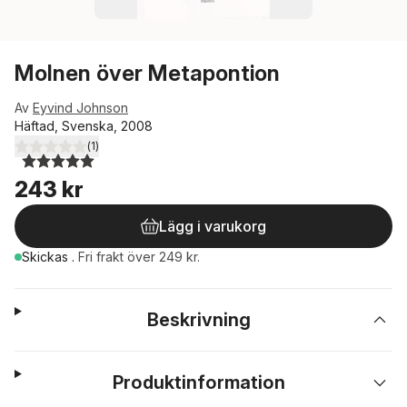
Molnen över Metapontion
Av
Eyvind Johnson
Häftad, Svenska, 2008
(
1
)
5,0
utav 5 stjärnor. Totalt antal röster:
243 kr
Lägg i varukorg
Skickas
.
Fri frakt över 249 kr.
Beskrivning
Produktinformation