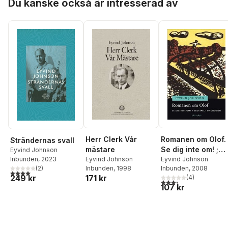
Du kanske också är intresserad av
Herr Clerk Vår
Romanen om Olof.
Strändernas svall
mästare
Se dig inte om! ;
Eyvind Johnson
Eyvind Johnson
Slutspel i
Eyvind Johnson
Inbunden
, 2023
Inbunden
, 1998
Inbunden
, 2008
(
2
)
ungdomen (lättläst
4,0
utav 5 stjärnor. Totalt antal röster:
171 kr
249 kr
(
4
)
3,3
utav 5 stjärnor. Tota
107 kr