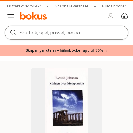
Fri frakt över 249 kr
•
Snabba leveranser
•
Billiga böcker
Sök bok, spel, pussel, penna...
Skapa nya rutiner – hälsoböcker upp till 50% →