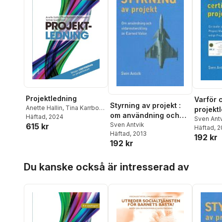
Projektledning
Varför c
Styrning av projekt :
Anette Hallin
,
Tina Karrbom
projekt
om användning och
Gustavsson
Häftad
, 2024
,
Tomas
studie a
Sven Ant
vidareutveckling av
Sven Antvik
615 kr
Gustavsson
Häftad
, 
som Pro
Häftad
, 2013
Earned Value
192 kr
Manage
192 kr
Profess
enligt P
Hoppa över listan
Du kanske också är intresserad av
Managem
(PMI)