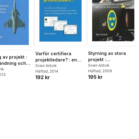
Styrning av stora
Varför certifiera
 av projekt :
projekt :
projektledare? : en
ändning och
statsmakternas krav
Sven Antvik
studie av certifiering
Sven Antvik
tveckling av
vik
Häftad
, 2009
Häftad
, 2014
på beställarens
som Project
2013
Value
195 kr
192 kr
styrning av JAS-
Management
projektet
Professional (PMP)
enligt Project
Management Institute
(PMI)