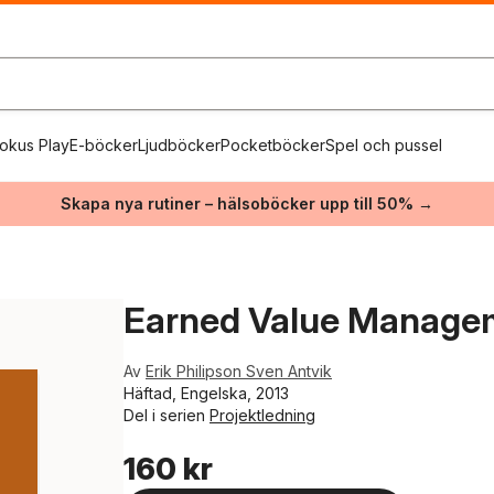
okus Play
E-böcker
Ljudböcker
Pocketböcker
Spel och pussel
Skapa nya rutiner – hälsoböcker upp till 50% →
Earned Value Manageme
Av
Erik Philipson Sven Antvik
Häftad, Engelska, 2013
Del i serien
Projektledning
160 kr