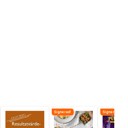
Signerad!
Signerad!