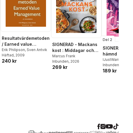
Resultatvärdemetoden
Del 2
/ Earned value
SIGNERAD - Mackans
SIGNERAD - K
management : en
Erik Philipson
,
Sven Antvik
kost : Middagar och
hämnd
Häftad
, 2009
introduktion
matlådor
Marcus Frank
IJustWantToBeC
240 kr
Inbunden
, 2026
Adolphson
Inbunden
, 2026
,
Emil
269 kr
189 kr
Beer
,
Victor Beer