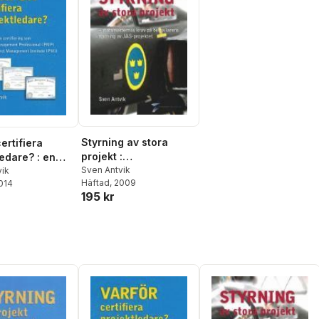
Styrning av stora
ertifiera
projekt :
ledare? : en
statsmakternas krav
Sven Antvik
v certifiering
vik
Häftad
, 2009
2014
på beställarens
ject
195 kr
styrning av JAS-
ment
projektet
ional (PMP)
roject
ent Institute