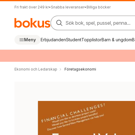
Fri frakt över 249 kr
•
Snabba leveranser
•
Billiga böcker
Sök bok, spel, pussel, penna...
Meny
Erbjudanden
Student
Topplistor
Barn & ungdom
B
Ekonomi och Ledarskap
Företagsekonomi