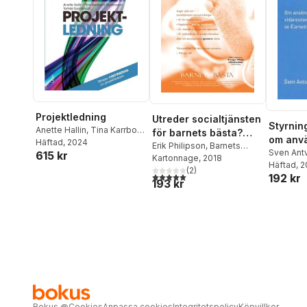
Projektledning
Utreder socialtjänsten
Styrning
Anette Hallin
,
Tina Karrbom
för barnets bästa?
om anv
Gustavsson
Häftad
, 2024
,
Tomas
Bedöm själv en
Erik Philipson
,
Barnets
vidareu
Sven Ant
615 kr
Gustavsson
bästa Ideell förening
Kartonnage
, 2018
anonymiserad
Häftad
, 
Earned 
(
2
)
utredning.
5,0
utav 5 stjärnor. Totalt antal röster:
192 kr
193 kr
Bokus
@
Cookies
Anpassa cookies
Integritetspolicy
Köpvillkor