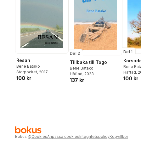
Del 1
Del 2
Resan
Korsade
Tillbaka till Togo
Bene Batako
Bene Bat
Bene Batako
Storpocket
, 2017
Häftad
, 
Häftad
, 2023
100 kr
100 kr
137 kr
Bokus
@
Cookies
Anpassa cookies
Integritetspolicy
Köpvillkor