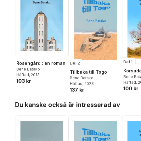
Del 1
Rosengård : en roman
Del 2
Bene Batako
Korsade
Tillbaka till Togo
Häftad
, 2013
Bene Bat
Bene Batako
103 kr
Häftad
, 
Häftad
, 2023
100 kr
137 kr
Hoppa över listan
Du kanske också är intresserad av