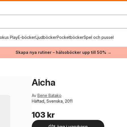
okus Play
E-böcker
Ljudböcker
Pocketböcker
Spel och pussel
Skapa nya rutiner – hälsoböcker upp till 50% →
Aicha
Av
Bene Batako
Häftad, Svenska, 2011
103 kr
Lägg i varukorg