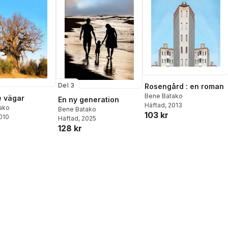
Del 3
Rosengård : en roman
Bene Batako
 vägar
En ny generation
Häftad
, 2013
ako
Bene Batako
103 kr
2010
Häftad
, 2025
128 kr