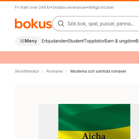
Fri frakt över 249 kr
•
Snabba leveranser
•
Billiga böcker
Sök bok, spel, pussel, penna...
Meny
Erbjudanden
Student
Topplistor
Barn & ungdom
B
Skönlitteratur
Romaner
Moderna och samtida romaner