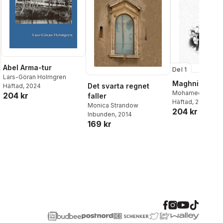
Abel Arma-tur
Del 1
Lars-Göran Holmgren
Maghnia söka
Det svarta regnet
Häftad
, 2024
Mohamed Hocin
204 kr
faller
Häftad
, 2017
Monica Strandow
204 kr
Inbunden
, 2014
169 kr