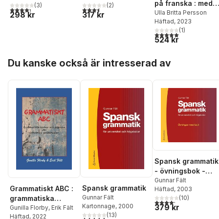
på franska : med
(
3
)
(
2
)
4,3
utav 5 stjärnor. Totalt antal röster:
3,5
utav 5 stjärnor. Totalt antal röster:
förklaringar,
Ulla Britta Persson
298 kr
317 kr
Häftad
, 2023
övningar och
(
1
)
ordlistor
5,0
utav 5 stjärnor. Tota
524 kr
Hoppa över listan
Du kanske också är intresserad av
Spansk grammatik
- övningsbok -
Övningar med faci
Gunnar Fält
Spansk grammatik
Grammatiskt ABC :
Häftad
, 2003
Gunnar Fält
grammatiska
(
10
)
4,2
utav 5 stjärnor. Tota
379 kr
Kartonnage
, 2000
termer och
Gunilla Florby
,
Erik Fält
(
13
)
Häftad
, 2022
begrepp för
4,8
utav 5 stjärnor. Totalt antal röster: