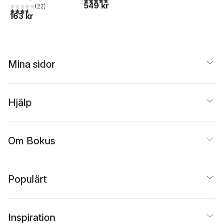
549 kr
(
22
)
effektiva
3,7
utav 5 stjärnor. Totalt antal röster:
163 kr
språkstudier
Mina sidor
Hjälp
Om Bokus
Populärt
Inspiration