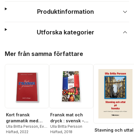
Produktinformation
Utforska kategorier
Hoppa över listan
Mer från samma författare
Kort fransk
Fransk mat och
grammatik med
dryck : svensk -
övningar
Ulla Britta Persson
,
Eva
franskt / fransk -
Ulla Britta Persson
Stavning och uttal
Lindfors
Häftad
, 2022
Häftad
, 2018
svenskt lexikon