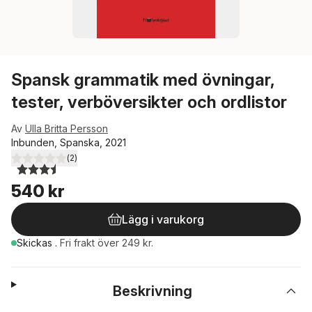
Spansk grammatik med övningar,
tester, verböversikter och ordlistor
Av
Ulla Britta Persson
Inbunden, Spanska, 2021
(
2
)
3,5
utav 5 stjärnor. Totalt antal röster:
540 kr
Lägg i varukorg
Skickas
.
Fri frakt över 249 kr.
Beskrivning