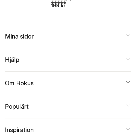
5,0
utav 5 stjärnor. Totalt antal röster:
199 kr
Mina sidor
Hjälp
Om Bokus
Populärt
Inspiration