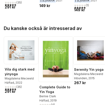
Ljudbok
2021
Ljudbok
2021
(
35
)
4,9
utav 5 stjärnor. Totalt antal röster:
149 kr
(
1
)
291 kr
5,0
utav 5 stjärnor. Tota
149 kr
Hoppa över listan
Du kanske också är intresserad av
Vila dig stark med
Serenity Yin yoga
yinyoga
Magdalena Mecweld
Inbunden
, 2015
Magdalena Mecweld
267 kr
Häftad
, 2022
Complete Guide to
(
35
)
4,9
utav 5 stjärnor. Totalt antal röster:
291 kr
Yin Yoga
Bernie Clark
Häftad
, 2019
(
4
)