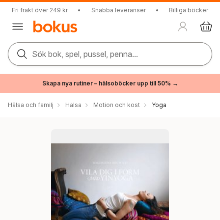
Fri frakt över 249 kr
•
Snabba leveranser
•
Billiga böcker
Sök bok, spel, pussel, penna...
Skapa nya rutiner – hälsoböcker upp till 50% →
Hälsa och familj
Hälsa
Motion och kost
Yoga