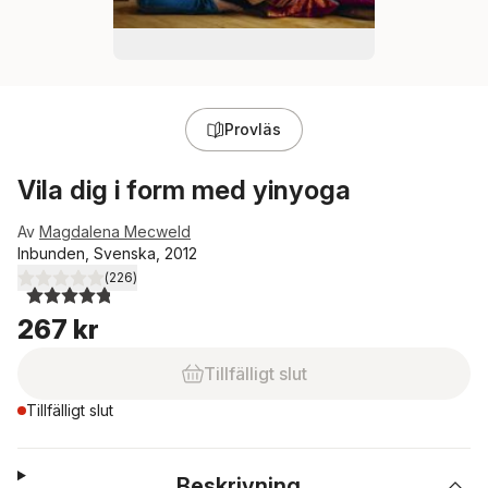
Provläs
Vila dig i form med yinyoga
Av
Magdalena Mecweld
Inbunden, Svenska, 2012
(
226
)
4,8
utav 5 stjärnor. Totalt antal röster:
267 kr
Tillfälligt slut
Tillfälligt slut
Beskrivning