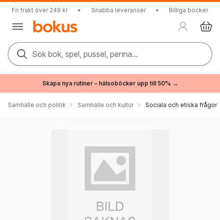
Fri frakt över 249 kr
•
Snabba leveranser
•
Billiga böcker
Sök bok, spel, pussel, penna...
Skapa nya rutiner – hälsoböcker upp till 50% →
Samhälle och politik
Samhälle och kultur
Sociala och etiska frågor