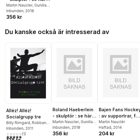
hur vi kan förändra
Martin Naucler
,
Gunilla
Naucler
Inbunden
, 2018
tiden för en stund
356 kr
Hoppa över listan
Du kanske också är intresserad av
Roland Haeberlein
Bajen Fans Hocke
Alléz! Alléz!
- skulptör : se här
: av supportrar, fö
Socialgrupp tre
hur vi kan förändra
Martin Naucler
,
Gunilla
supportrar
Martin Nauclér
Billy Rimgard
,
Robban
Naucler
Inbunden
, 2018
Häftad
, 2014
tiden för en stund
Ljung
Inbunden
, 2011
356 kr
204 kr
(
1
)
5,0
utav 5 stjärnor. Totalt antal röster:
128 kr