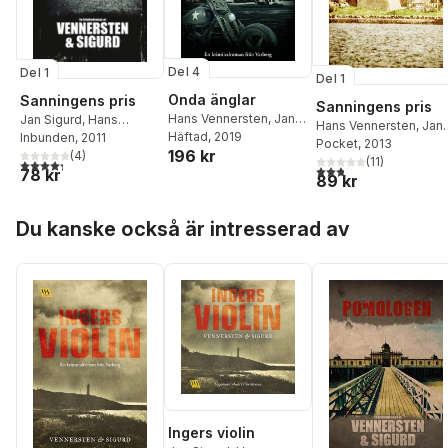
Del 4
Del 1
Del 1
Onda änglar
Sanningens pris
Sanningens pris
Hans Vennersten
,
Jan
Jan Sigurd
,
Hans
Hans Vennersten
,
Jan
Sigurd
Häftad
, 2019
Vennersten
Inbunden
, 2011
Sigurd
Pocket
, 2013
196 kr
(
4
)
(
11
)
4,3
utav 5 stjärnor. Totalt antal röster:
2,8
utav 5 stjärnor. Tota
78 kr
89 kr
Hoppa över listan
Du kanske också är intresserad av
Ingers violin