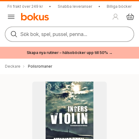
Fri frakt över 249 kr
•
Snabba leveranser
•
Billiga böcker
Sök bok, spel, pussel, penna...
Skapa nya rutiner – hälsoböcker upp till 50% →
Deckare
Polisromaner