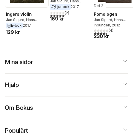
Jan Sigurd
,
Hans
Del 2
Vennersten
Ljudbok
2017
(
2
)
Ingers violin
Pomologen
5,0
utav 5 stjärnor. Totalt antal röster:
169 kr
Jan Sigurd
,
Hans
Jan Sigurd
,
Hans
Vennersten
Vennersten
Inbunden
, 2012
E-bok
2017
(
4
)
129 kr
4,3
utav 5 stjärnor. Tota
230 kr
Mina sidor
Hjälp
Om Bokus
Populärt