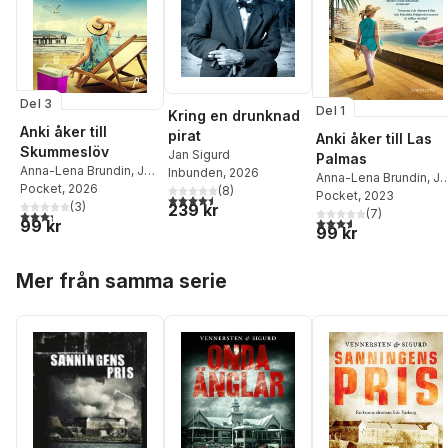
Del 3
Del 1
Kring en drunknad
Anki åker till
pirat
Anki åker till Las
Skummeslöv
Jan Sigurd
Palmas
Anna-Lena Brundin
,
Jan
Inbunden
, 2026
Anna-Lena Brundin
,
Ja
Sigurd
Pocket
, 2026
(
8
)
Sigurd
Pocket
, 2023
4,5
utav 5 stjärnor. Totalt antal röster:
(
3
)
239 kr
(
7
)
3,3
utav 5 stjärnor. Totalt antal röster:
3,6
utav 5 stjärnor. Tota
99 kr
99 kr
Hoppa över listan
Mer från samma serie