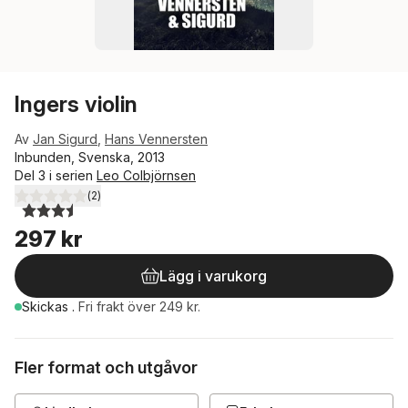
Ingers violin
Av
Jan Sigurd
,
Hans Vennersten
Inbunden, Svenska, 2013
Del 3 i serien
Leo Colbjörnsen
(
2
)
3,5
utav 5 stjärnor. Totalt antal röster:
297 kr
Lägg i varukorg
Skickas
.
Fri frakt över 249 kr.
Fler format och utgåvor