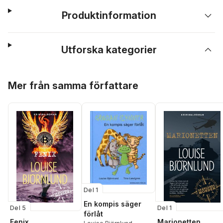
Produktinformation
Utforska kategorier
Hoppa över listan
Mer från samma författare
Del 1
En kompis säger
Del 1
Del 5
förlåt
Marionetten
Fenix