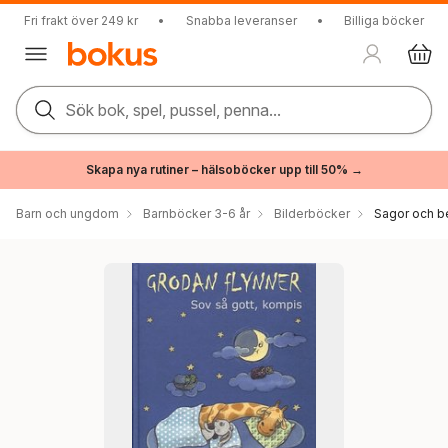
Fri frakt över 249 kr
•
Snabba leveranser
•
Billiga böcker
Sök bok, spel, pussel, penna...
Skapa nya rutiner – hälsoböcker upp till 50% →
Barn och ungdom
Barnböcker 3-6 år
Bilderböcker
Sagor och be