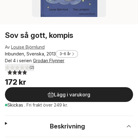
Sov så gott, kompis
Av
Louise Björnlund
Inbunden, Svenska, 2013
3-6 år
Del 4 i serien
Grodan Flynner
(
2
)
4,0
utav 5 stjärnor. Totalt antal röster:
172 kr
Lägg i varukorg
Skickas
.
Fri frakt över 249 kr.
Beskrivning