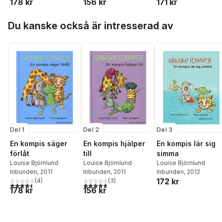
178 kr
156 kr
171 kr
Hoppa över listan
Du kanske också är intresserad av
Del 1
Del 2
Del 3
En kompis säger
En kompis hjälper
En kompis lär sig
förlåt
till
simma
Louise Björnlund
Louise Björnlund
Louise Björnlund
Inbunden
, 2011
Inbunden
, 2011
Inbunden
, 2012
172 kr
(
4
)
(
3
)
4,5
utav 5 stjärnor. Totalt antal röster:
4,7
utav 5 stjärnor. Totalt antal röster:
178 kr
156 kr