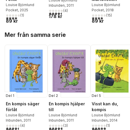
Louise Björnlund
Louise Björnlund
Louise Björnlund
Inbunden
, 2011
Pocket
, 2018
Pocket
, 2025
(
4
)
4,5
utav 5 stjärnor. Totalt antal röster:
(
15
)
(
1
)
178 kr
3,8
utav 5 stjärnor. Tota
4,0
utav 5 stjärnor. Totalt antal röster:
89 kr
89 kr
Hoppa över listan
Mer från samma serie
Del 1
Del 2
Del 5
En kompis säger
En kompis hjälper
Visst kan du,
förlåt
till
kompis
Louise Björnlund
Louise Björnlund
Louise Björnlund
Inbunden
, 2011
Inbunden
, 2011
Inbunden
, 2014
(
4
)
(
3
)
(
1
)
4,5
utav 5 stjärnor. Totalt antal röster:
4,7
utav 5 stjärnor. Totalt antal röster:
5,0
utav 5 stjärnor. Tota